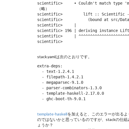
scientific>     • Couldn't match type 'm
（略）

scientific>         lift :: Scientific -
scientific>           (bound at src/Data
scientific>     |

scientific> 196 | deriving instance Lift
scientific>     | ^^^^^^^^^^^^^^^^^^^^^^
scientific> 
stack.yamlは次のとおりです。
extra-deps:

  - text-1.2.4.1

  - filepath-1.4.2.1

  - megaparsec-9.1.0

  - parser-combinators-1.3.0

  - template-haskell-2.17.0.0

  - ghc-boot-th-9.0.1
template-haskell
を加えると、このエラーが出るよ
のではないかと思っているのですが、stackの
ょうか？