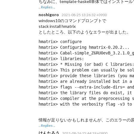
ちなみに、template-haskell単体ではインスト
... Replies ...
noshigoro
2021-08-25 13:26:32 +0900
windows10のコマンドプロンプトで
stack install hmatrix
としたところ、以下のようなエラーが出ました。
hmatrix> configure

hmatrix> Configuring hmatrix-0.20.2...

hmatrix> Cabal-simple_Z6RU0evB_3.2.1.0_g
hmatrix> libraries:

hmatrix> * Missing (or bad) C libraries:
hmatrix> This problem can usually be sol
hmatrix> provide these libraries (you ma
hmatrix> are already installed but in a 
hmatrix> flags --extra-include-dirs= and
hmatrix> the library files do exist, it 
hmatrix> compiler at the preprocessing s
hmatrix> with the verbosity flag -v3 to
情報が足りないかもしれませんが、このエラーの
... Replies ...
けんたろう
2021-08-26 15:44:19 +0900