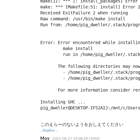
make[1]: *** [
: install_packages] Error 
make: *** [Makefile:51: install] Error 2
Received ExitFailure 2 when running

Raw command: /usr/bin/make install

Run from: /home/pig_dweller/.stack/progr
Error: Error encountered while installin
         make install

         run in /home/pig_dweller/.stack
       The following directories may now
         - /home/pig_dweller/.stack/prog
         - /home/pig_dweller/.stack/prog
       For more information consider rer
Installing GHC ...

pig_dweller@DESKTOP-IF52AIJ:/mnt/c/User
このえらーのないようをおしえてください
... Replies ...
Moy
2021-08-27 19:08:09 +0900