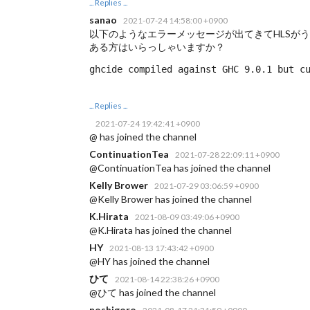
... Replies ...
sanao
2021-07-24 14:58:00 +0900
以下のようなエラーメッセージが出てきてHLSがうま
ある方はいらっしゃいますか？
ghcide compiled against GHC 9.0.1 but c
... Replies ...
2021-07-24 19:42:41 +0900
@ has joined the channel
ContinuationTea
2021-07-28 22:09:11 +0900
@ContinuationTea has joined the channel
Kelly Brower
2021-07-29 03:06:59 +0900
@Kelly Brower has joined the channel
K.Hirata
2021-08-09 03:49:06 +0900
@K.Hirata has joined the channel
HY
2021-08-13 17:43:42 +0900
@HY has joined the channel
ひて
2021-08-14 22:38:26 +0900
@ひて has joined the channel
noshigoro