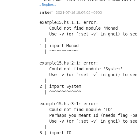
... Replies ...
sirkerf
2021-07-16 18:09:05 +0900
example15.hs:1:1: error:

    Could not find module 'Monad'

    Use -v (or `:set -v` in ghci) to see
  |

1 | import Monad

  | ^^^^^^^^^^^^

example15.hs:2:1: error:

    Could not find module 'System'

    Use -v (or `:set -v` in ghci) to see
  |

2 | import System

  | ^^^^^^^^^^^^^

example15.hs:3:1: error:

    Could not find module 'IO'

    Perhaps you meant Id (needs flag -pa
    Use -v (or `:set -v` in ghci) to see
  |

3 | import IO
