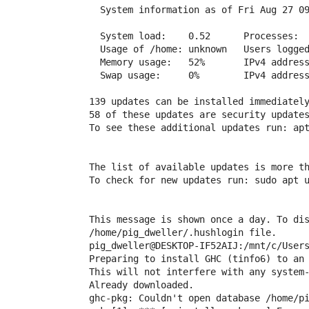
  System information as of Fri Aug 27 09
  System load:    0.52      Processes:  
  Usage of /home: unknown   Users logged
  Memory usage:   52%       IPv4 address
  Swap usage:     0%        IPv4 address
139 updates can be installed immediately
58 of these updates are security updates
To see these additional updates run: apt
The list of available updates is more th
To check for new updates run: sudo apt u
This message is shown once a day. To dis
/home/pig_dweller/.hushlogin file.

pig_dweller@DESKTOP-IF52AIJ:/mnt/c/Users
Preparing to install GHC (tinfo6) to an 
This will not interfere with any system-
Already downloaded.

ghc-pkg: Couldn't open database /home/pi