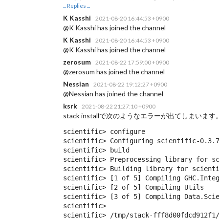
... Replies ...
K Kasshi
2021-08-20 16:44:53 +0900
@K Kasshi has joined the channel
K Kasshi
2021-08-20 16:44:53 +0900
@K Kasshi has joined the channel
zerosum
2021-08-22 17:59:00 +0900
@zerosum has joined the channel
Nessian
2021-08-22 19:12:27 +0900
@Nessian has joined the channel
ksrk
2021-08-22 21:27:10 +0900
stack installで次のようなエラーが出てしまいます
scientific> configure

scientific> Configuring scientific-0.3.7
scientific> build

scientific> Preprocessing library for sc
scientific> Building library for scienti
scientific> [1 of 5] Compiling GHC.Integ
scientific> [2 of 5] Compiling Utils

scientific> [3 of 5] Compiling Data.Scie
scientific> 

scientific> /tmp/stack-fff8d00fdcd912f1/