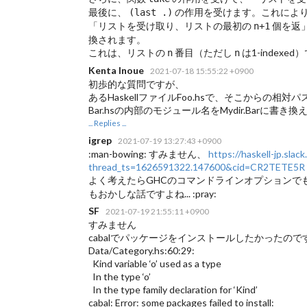
最後に、
の作用を受けます。これによ
(last .)
「リストを受け取り、リストの最初の
個を返
n+1
換されます。
これは、リストの
番目（ただし
は1-index
n
n
Kenta Inoue
2021-07-18 15:55:22 +0900
初歩的な質問ですが、
あるHaskellファイルFoo.hsで、そこからの相対パス
Bar.hsの内部のモジュール名をMydir.Barに書き
... Replies ...
igrep
2021-07-19 13:27:43 +0900
:man-bowing: すみません、
https://haskell-jp.s
thread_ts=1626591322.147600&cid=CR2TETE5R
よく考えたらGHCのコマンドラインオプションで
もおかしな話ですよね... :pray:
SF
2021-07-19 21:55:11 +0900
すみません
cabalでパッケージをインストールしたかったので
Data/Category.hs:60:29:
Kind variable ‘o’ used as a type
In the type ‘o’
In the type family declaration for ‘Kind’
cabal: Error: some packages failed to install: