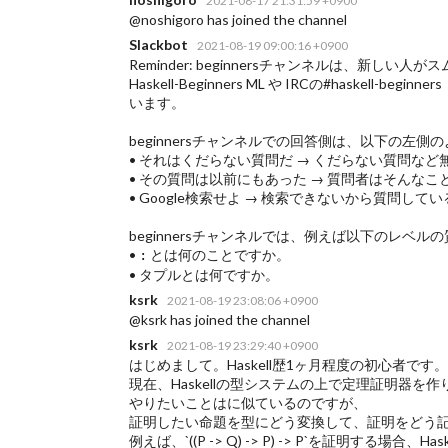
2021-08-17 21:31:59 +0900
@noshigoro has joined the channel
Slackbot
2021-08-19 09:00:16 +0900
Reminder: beginnersチャンネルは、新し
Haskell-Beginners ML や IRCの#haskell-beg
います。
beginnersチャンネルでの回答側は、以下の左
• それはくだらない質問だ → くだらない質問など
• その質問は以前にもあった → 質問者はそんなこ
• Google検索せよ → 検索できないから質問してい
beginnersチャンネルでは、例えば以下のレベ
•
とは何のことですか。
:
• タプルとは何ですか。
ksrk
2021-08-19 23:08:06 +0900
@ksrk has joined the channel
ksrk
2021-08-19 23:29:40 +0900
はじめまして。Haskell歴1ヶ月程度の初心者です。
現在、Haskellの型システムの上で定理証明器を
やりたいことは
に似ているのですが、
証明したい命題を型にどう変換して、証明をどう
例えば、`((P -> Q) -> P) -> P`を証明する場