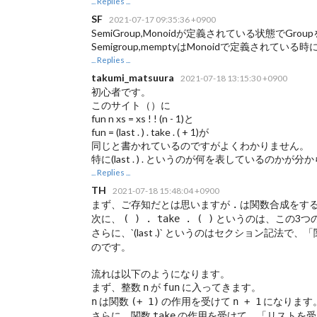
... Replies ...
SF
2021-07-17 09:35:36 +0900
SemiGroup,Monoidが定義されている状態でG
Semigroup,memptyはMonoidで定義さ
... Replies ...
takumi_matsuura
2021-07-18 13:15:30 +0900
初心者です。
このサイト（
）に
fun n xs = xs ! ! (n - 1)と
fun = (last . ) . take . ( + 1)が
同じと書かれているのですがよくわかりません。
特に(last . ) . というのが何を表しているの
... Replies ...
TH
2021-07-18 15:48:04 +0900
まず、ご存知だとは思いますが
は関数合成をす
.
次に、
というのは、この3つ
( ) . take . ( )
さらに、`(last .)` というのはセクション記法
のです。
流れは以下のようになります。
まず、整数
が
に入ってきます。
n
fun
は関数
の作用を受けて
になります
n
(+ 1)
n + 1
さらに、関数
の作用を受けて、「リストを受
take