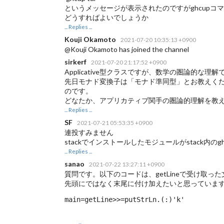
というメッセージが表示されたのですがghcupコ
どうすればよいでしょうか
... Replies ...
Kouji Okamoto
2021-07-20 10:35:13 +0900
@Kouji Okamoto has joined the channel
sirkerf
2021-07-20 21:17:52 +0900
Applicative型クラスですが、数学の圏論的
先日モナド変換子は「モナド準同型」とお教えください
のです。
どなたか、アプリカティブ関手の圏論的理解を教
... Replies ...
SF
2021-07-21 05:53:35 +0900
連投すみません
stackでインストールしたモジュールがstack内
... Replies ...
sanao
2021-07-22 13:27:11 +0900
質問です。以下のコードは、getLineで受け取っ
先頭にではなく末尾に付け加えたいと思っています。
main=getLine>>=putStrLn.(:)'k'