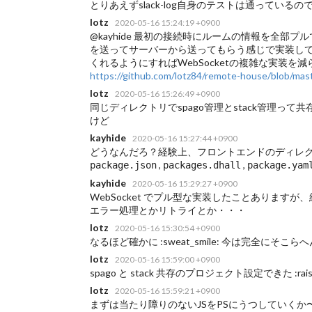
とりあえずslack-log自身のテストは通っているので安心 
lotz
2020-05-16 15:24:19 +0900
@kayhide 最初の接続時にルームの情報を全部プ
を送ってサーバーから送ってもらう感じで実装して
くれるようにすればWebSocketの複雑な実装を減らせそうですね
https://github.com/lotz84/remote-house/blob/m
lotz
2020-05-16 15:26:49 +0900
同じディレクトリでspago管理とstack管理って共
けど
kayhide
2020-05-16 15:27:44 +0900
どうなんだろ？経験上、フロントエンドのディレ
,
,
package.json
packages.dhall
package.yam
kayhide
2020-05-16 15:29:27 +0900
WebSocket でプル型な実装したことあります
エラー処理とかリトライとか・・・
lotz
2020-05-16 15:30:54 +0900
なるほど確かに :sweat_smile: 今は完全にそ
lotz
2020-05-16 15:59:00 +0900
spago と stack 共存のプロジェクト設定できた :raise
lotz
2020-05-16 15:59:21 +0900
まずは当たり障りのないJSをPSにうつしていくか