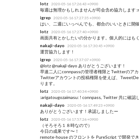
lotz
2020-05-16 17:26:43 +0900
毎週は無理かもしれませんが司会含め協力します :raisi
igrep
2020-05-16 17:27:35 +0900
はい、二週にいっぺんでも、都合のいいときに開
lotz
2020-05-16 17:27:40 +0900
画面共有とかしたいの分かります。個人的にはもくもく会
nakaji-dayo
2020-05-16 17:30:45 +0900
運営協力します！
igrep
2020-05-16 17:37:07 +0900
@lotz @nakaji-dayo ありがとうございます！
早速二人にconnpassの管理者権限とTwitte
Twitterアカウントの投稿権限を使えば、TweetDe
ります。
lotz
2020-05-16 17:40:34 +0900
:arigatougozaimasu: ! connpass, Twitter 共に
nakaji-dayo
2020-05-16 17:49:23 +0900
ありがとうございます！承認しましたー
lotz
2020-05-16 17:57:26 +0900
（そろそろ１８時なので）
今日の成果です〜！
remote-house のフロントを PureScrip