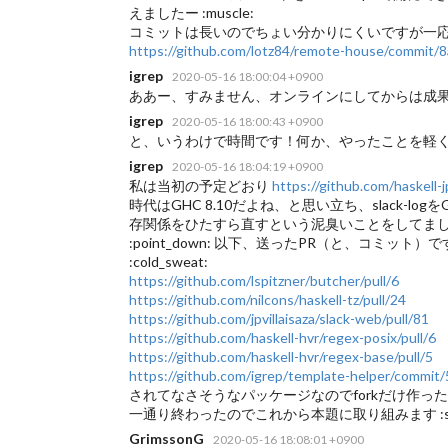
えましたー :muscle:
コミットは長いのでちょい分かりにくいですが一
https://github.com/lotz84/remote-house/commi
igrep
2020-05-16 18:00:04 +0900
ああー、すみません、オンラインにしてからは成果の共有を
igrep
2020-05-16 18:00:43 +0900
と、いうわけで時間です！何か、やったことを軽くご共有い
igrep
2020-05-16 18:04:19 +0900
私は当初の予定どおり
https://github.com/haskell-j
時代はGHC 8.10だよね、と思い立ち、slack-logを
存関係をひたすら直すという泥臭いことをしてまし
:point_down: 以下、送ったPR（と、コミット）
:cold_sweat:
https://github.com/lspitzner/butcher/pull/6
https://github.com/nilcons/haskell-tz/pull/24
https://github.com/jpvillaisaza/slack-web/pull/81
https://github.com/haskell-hvr/regex-posix/pull/6
https://github.com/haskell-hvr/regex-base/pull/5
https://github.com/igrep/template-helper/comm
されてなさそうなパッケージなのでforkだけ作っ
一通り終わったのでこれから本題に取り組みます :sweat
GrimssonG
2020-05-16 18:08:01 +0900