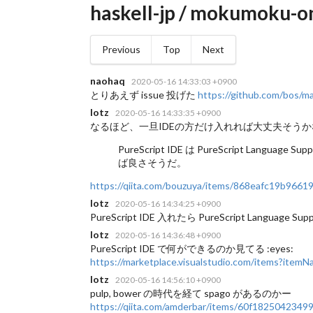
haskell-jp / mokumoku-o
Previous
Top
Next
naohaq
2020-05-16 14:33:03 +0900
とりあえず issue 投げた
https://github.com/bos/m
lotz
2020-05-16 14:33:35 +0900
なるほど、一旦IDEの方だけ入れれば大丈夫そうか
PureScript IDE は PureScript Langua
ば良さそうだ。
https://qiita.com/bouzuya/items/868eafc19b9661
lotz
2020-05-16 14:34:25 +0900
PureScript IDE 入れたら PureScript Language 
lotz
2020-05-16 14:36:48 +0900
PureScript IDE で何ができるのか見てる :eyes:
https://marketplace.visualstudio.com/items?item
lotz
2020-05-16 14:56:10 +0900
pulp, bower の時代を経て spago があるのかー
https://qiita.com/amderbar/items/60f1825042349