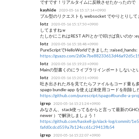
ですです！リアルタイムに反映させたかったので
kayhide
2020-05-16 15:17:14 +0900
プル型のリクエストも websocket でやりとりし
lotz
2020-05-16 15:17:50 +0900
してますねｗ
たしかにこれはREST APIとかで叩けば良いのか :eye
lotz
2020-05-16 15:18:48 +0900
PureScriptでHelloWorldできました :raised_hands:
https://gyazo.com/2d0e7be88233613d46a92d5c1
lotz
2020-05-16 15:19:23 +0900
Mainの型書くのにライブラリインポートしないとい
lotz
2020-05-16 15:20:51 +0900
吐き出されたJSを見てたらファイルもコード量も
spago bundle-app を使えば未使用コードを削
https://github.com/purescript/spago#bundle-a-proje
igrep
2020-05-16 15:21:24 +0900
みなさん、stack使ってるからと言って最新のGHC使うの
newer ）で解決しましょう！
https://github.com/haskell-jp/slack-log/commit
fafd0cdcd559a7b124cc61c29413fb54
igrep
2020-05-16 15:22:07 +0900