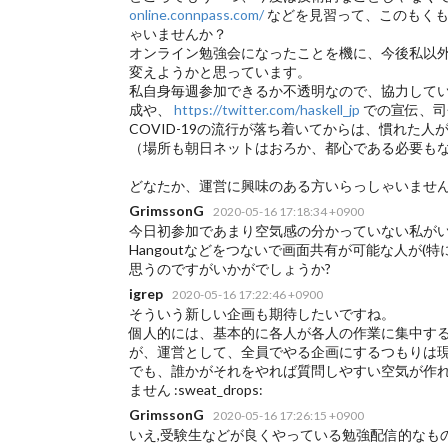
online.connpass.com/
などを見習って、このもくも
ゃいませんか？
オンライン勉強会になったことを機に、今後私以
変えようかと思っています。
私自身毎週参加できるか不透明なので、協力して
成や、
https://twitter.com/haskell_jp
での宣伝、司
COVID-19の流行が落ち着いてからは、慣れた
（場所も朝日ネットはおろか、都心である必要も
どなたか、運営に興味のある方いらっしゃいませ
GrimssonG
2020-05-16 17:18:34 +0900
今日初参加であまり空気感の分かっていない私がいう
Hangoutなどをつないで画面共有が可能な人が(特に
思うのですがいかがでしょうか?
igrep
2020-05-16 17:22:46 +0900
そういう新しい企画も期待したいですね。
個人的には、基本的に各人が各人の作業に集中す
が、運営として、全員でやる企画にするつもりは現状
でも、誰かがそれをやれば質問しやすい空気が作
ません :sweat_drops:
GrimssonG
2020-05-16 17:26:15 +0900
いえ,受験生などが良くやっている勉強配信的なもの