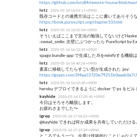
https://github.com/lotz84/remote-house/blob/maste
lotz
2020-05-16 16:01:11 +0900
既存コードとの連携方法はここに書いてありそうなので
https://book.purescript.org/chapter10.html
lotz
2020-05-16 16:02:04 +0900
そういえばここまで文法の勉強してないけどHask
:sweat_smile: 次壁にぶつかったら PureScript b
lotz
2020-05-16 16:12:39 +0900
spago bundle-app で生成したJSをminifyする
lotz
2020-05-16 16:43:26 +0900
素直に移植してたらすごい型が生成された :joy:
https://gyazo.com/3f4aa53720e79251b0aaab0a7c
lotz
2020-05-16 16:50:40 +0900
heroku デプロイできるように docker で ps を
kayhide
2020-05-16 17:05:45 +0900
今日はそろそろ離脱します。
お疲れさまでした〜
igrep
2020-05-16 17:06:23 +0900
@kayhide できれば何か成果を共有していただけると
igrep
2020-05-16 17:13:39 +0900
ところでもう一つ、今度は技術的なことじゃなくて