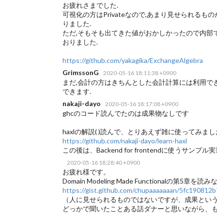
お疲れさまでした.
可視化の方はPrivateなので,あまり見せられる
りました.
ただ,そもそも出てきた値がおかしかったので内部
おりました.
https://github.com/yakagika/ExchangeAlgebra
GrimssonG
2020-05-16 18:11:38 +0900
まだ,会計の方はきちんとした会計計算には利用で
できます.
nakaji-dayo
2020-05-16 18:17:08 +0900
ghcのコード読んでたのは成果物なしです
haxlの解説(
)読んで、とりあえず雑に使ってみまし
https://github.com/nakaji-dayo/learn-haxl
この後は、Backend for frontendに使う
2020-05-16 18:28:40 +0900
お疲れ様です。
Domain Modeling Made Functionalの
https://gist.github.com/chupaaaaaaan/5fc19081
（人に見せられるものではないですが、成果とい
どっかで聞いたことある話ダナーと思いながら、