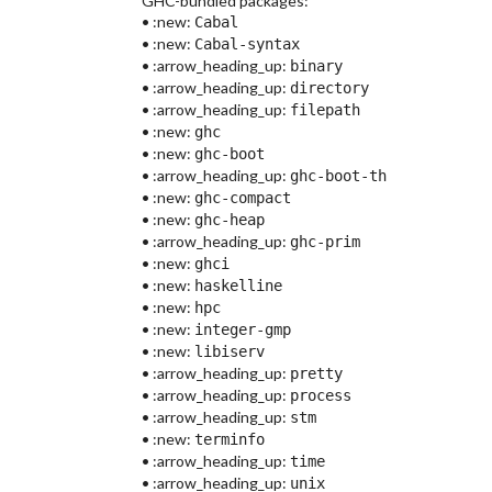
GHC-bundled packages:
• :new:
Cabal
• :new:
Cabal-syntax
• :arrow_heading_up:
binary
• :arrow_heading_up:
directory
• :arrow_heading_up:
filepath
• :new:
ghc
• :new:
ghc-boot
• :arrow_heading_up:
ghc-boot-th
• :new:
ghc-compact
• :new:
ghc-heap
• :arrow_heading_up:
ghc-prim
• :new:
ghci
• :new:
haskelline
• :new:
hpc
• :new:
integer-gmp
• :new:
libiserv
• :arrow_heading_up:
pretty
• :arrow_heading_up:
process
• :arrow_heading_up:
stm
• :new:
terminfo
• :arrow_heading_up:
time
• :arrow_heading_up:
unix