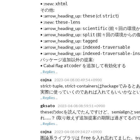
• :new:
xhtml
その他:
• :arrow_heading_up:
(cf.
)
these
strict
• :new:
these-lens
• :arrow_heading_up:
(前々回の環境か
scientific
• :arrow_heading_up:
(前々回の環境からの復
split
• :arrow_heading_up:
tagged
• :arrow_heading_up:
indexed-traversable
• :arrow_heading_up:
indexed-traversable-ins
パッケージ追加以外の提案:
• Cabal flag
を追加して有効化する
atcoder
... Replies ...
cojna
2023-04-08 00:49:54 +0900
strict-tuple, strict-containersはh
実際に使っていくのであれば入れてもいいかなと
... Replies ...
gksato
2023-04-08 08:59:51 +0900
theseのdocを読んでたんですけど、semialignと
れ……？ (取り敢えず追加提案の期限は過ぎてるの
... Replies ...
cojna
2023-04-08 09:34:27 +0900
圏論系ライブラリは
を入れ忘れてました。tran
free