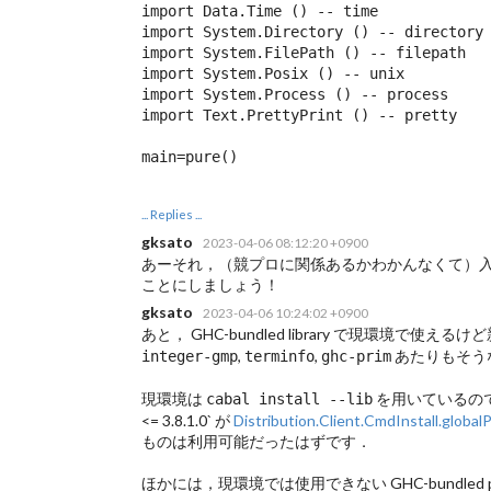
import Data.Time () -- time

import System.Directory () -- directory

import System.FilePath () -- filepath

import System.Posix () -- unix

import System.Process () -- process

import Text.PrettyPrint () -- pretty

main=pure()
... Replies ...
gksato
2023-04-06 08:12:20 +0900
あーそれ，（競プロに関係あるかわかんなくて）
ことにしましょう！
gksato
2023-04-06 10:24:02 +0900
あと， GHC-bundled library で現環境で
,
,
あたりもそう
integer-gmp
terminfo
ghc-prim
現環境は
を用いているので， GH
cabal install --lib
<= 3.8.1.0` が
Distribution.Client.CmdInstall.globa
ものは利用可能だったはずです．
ほかには，現環境では使用できない GHC-bundled pa