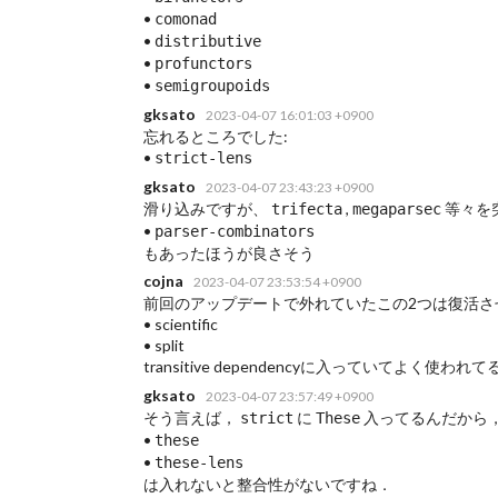
•
comonad
•
distributive
•
profunctors
•
semigroupoids
gksato
2023-04-07 16:01:03 +0900
忘れるところでした:
•
strict-lens
gksato
2023-04-07 23:43:23 +0900
滑り込みですが、
,
等々を
trifecta
megaparsec
•
parser-combinators
もあったほうが良さそう
cojna
2023-04-07 23:53:54 +0900
前回のアップデートで外れていたこの2つは復活さ
• scientific
• split
transitive dependencyに入っていてよく使われて
gksato
2023-04-07 23:57:49 +0900
そう言えば，
に
入ってるんだから
strict
These
•
these
•
these-lens
は入れないと整合性がないですね．