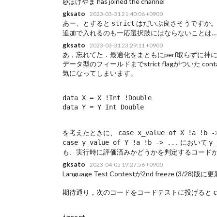
@ほげやま has joined the channel
gksato
2023-03-31 21:40:06 +0900
あー、とすると
はだいぶ良さそうですか。
strict
追加で入れるのも一応選択肢にはならないことは…
gksato
2023-03-31 23:29:11 +0900
あ，忘れてた．最適化をまともにperf取らずに神に祈るのが
データ型のフィールドまでstrict flagがついた contai
気になってしまいます。
data X = X !Int !Double

data Y = Y Int Double
を考えたときに、
case x_value of X !a !b -
において
case y_value of Y !a !b -> ...
y_
も、実行時に評価済みかどうかを判定するコード
gksato
2023-04-05 19:27:56 +0900
Language Test Contestが2nd freeze (3/28
期待通り，次のコードをコードテストに投げると
c