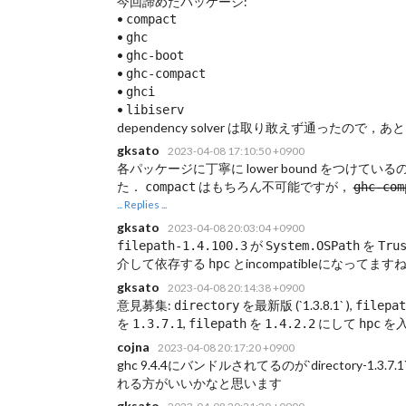
今回諦めたパッケージ:
•
compact
•
ghc
•
ghc-boot
•
ghc-compact
•
ghci
•
libiserv
dependency solver は取り敢えず通ったので
gksato
2023-04-08 17:10:50 +0900
各パッケージに丁寧に lower bound をつけてい
た．
はもちろん不可能ですが，
compact
ghc-com
... Replies ...
gksato
2023-04-08 20:03:04 +0900
が
を
filepath-1.4.100.3
System.OSPath
Tru
介して依存する
とincompatibleになってます
hpc
gksato
2023-04-08 20:14:38 +0900
意見募集:
を最新版 (`1.3.8.1` ),
directory
filepat
を
,
を
にして
を入
1.3.7.1
filepath
1.4.2.2
hpc
cojna
2023-04-08 20:17:20 +0900
ghc 9.4.4にバンドルされてるのが`directory-1.3.7.1`
れる方がいいかなと思います
gksato