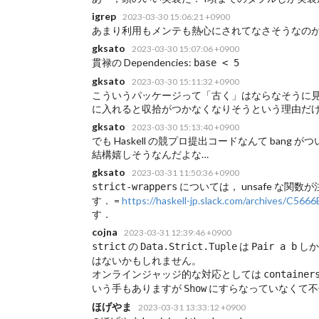
igrep
2023-03-30 15:06:21 +0900
あまり利用もメンテも熱心にされてなさそうなの
gksato
2023-03-30 15:07:06 +0900
貫禄の Dependencies:
base < 5
gksato
2023-03-30 15:11:32 +0900
こういうパッケージって「古く」はならなそうに
に入れると収拾がつかなくなりそうという理由だ
gksato
2023-03-30 15:13:40 +0900
でも Haskell の競プロ提出コードなんて ba
結構嬉しそうなんだよな…
gksato
2023-03-31 11:50:36 +0900
については， unsafe な
strict-wrappers
す．
=
https://haskell-jp.slack.com/archives/C5
す．
cojna
2023-03-31 12:39:46 +0900
の
は
しか
strict
Data.Strict.Tuple
Pair a b
はないかもしれません。
オンラインジャッジ的な対応としては
container
いう手もありますが
にすらなっていなくて不
Show
ほげやま
2023-03-31 13:33:12 +0900