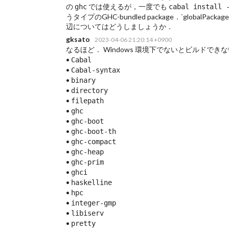
の
では使えるが，一度でも
ghc
cabal install 
うタイプのGHC-bundled package．`globa
辺についてはどうしましょうか．
gksato
2023-04-06 21:20:14 +0900
なるほど． Windows 環境下でないとビルドでき
•
Cabal
•
Cabal-syntax
•
binary
•
directory
•
filepath
•
ghc
•
ghc-boot
•
ghc-boot-th
•
ghc-compact
•
ghc-heap
•
ghc-prim
•
ghci
•
haskelline
•
hpc
•
integer-gmp
•
libiserv
•
pretty