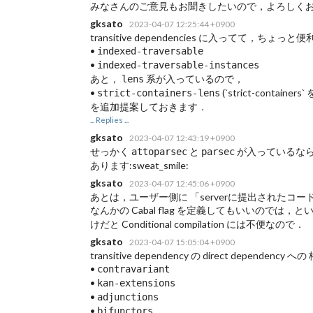
みなさんのご意見もお聞きしたいので，よろしく
gksato
2023-04-07 12:25:44 +0900
transitive dependencies に入ってて，ち
•
indexed-traversable
•
indexed-traversable-instances
あと，
系が入っているので，
lens
•
(`strict-containe
strict-containers-lens
を追加提案しておきます．
... Replies ...
gksato
2023-04-07 12:43:19 +0900
せっかく
と
が入っているな
attoparsec
parsec
あります:sweat_smile:
gksato
2023-04-07 12:45:06 +0900
あとは，ユーザー側に 「serverに提出されたコードだ」とい
なんかの Cabal flag を定義してもいいので
けだと Conditional compilation には不便なので．
gksato
2023-04-07 15:05:04 +0900
transitive dependency の direct dependenc
•
contravariant
•
kan-extensions
•
adjunctions
•
bifunctors