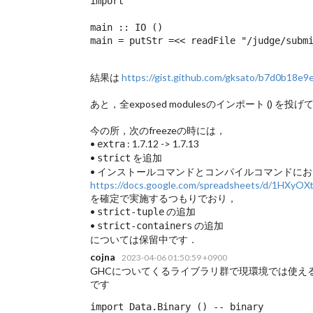
import 
main :: IO ()

main = putStr =<< readFile "/judge/subm
結果は
https://gist.github.com/gksato/b7d0b18e9
あと，全exposed modulesのインポート (
) を投
今の所，次のfreezeの時には，
•
: 1.7.12 -> 1.7.13
extra
•
を追加
strict
• インストールコマンドとコンパイルコマンドにおい
https://docs.google.com/spreadsheets/d/1H
を確定で実施するつもりでおり，
•
の追加
strict-tuple
•
の追加
strict-containers
については保留中です．
cojna
2023-04-06 01:50:59 +0900
GHCについてくるライブラリ群で現環境では使え
です
import Data.Binary () -- binary
