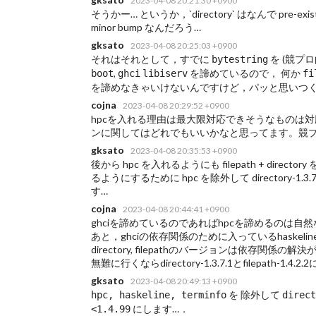
2023-04-08 20:21:30 +0900
そうかー… というか，`directory` はなんで pre-existi
minor bump なんだろう…
gksato
2023-04-08 20:25:03 +0900
それはそれとして，すでに
を (競プ
bytestring
,
を諦めているので， 何か
boot
ghci
libiserv
fi
を諦めなきゃいけないんですけど，パッと思いつ
cojna
2023-04-08 20:29:52 +0900
hpcを入れる理由は最大限対応できそうなものは対応する
ンに関してはどれでもいいかなと思ってます。競
gksato
2023-04-08 20:35:53 +0900
後から hpc を入れるようにも filepath + d
るようにするために hpc を除外して directory-1.3.
す…
cojna
2023-04-08 20:44:41 +0900
ghciを諦めているのであればhpcを諦めるのは自
あと，ghciの依存関係のために入っているhaskeline,
directory, filepathのバージョンは依存関係
無難に行くならdirectory-1.3.7.1とfilepath-1.4
gksato
2023-04-08 20:49:13 +0900
を 除外して
hpc, haskeline, terminfo
direct
にします…．
<1.4.99