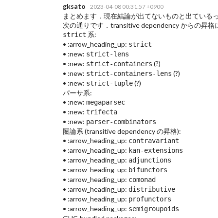
gksato
2023-04-08 00:31:57 +0900
まとめます．現在結論が出てないものと出ている
次の通りです．transitive dependency からの昇格
系:
strict
• :arrow_heading_up:
strict
• :new:
strict-lens
• :new:
(?)
strict-containers
• :new:
(?)
strict-containers-lens
• :new:
(?)
strict-tuple
パーサ系:
• :new:
megaparsec
• :new:
trifecta
• :new:
parser-combinators
圏論系 (transitive dependency の昇格):
• :arrow_heading_up:
contravariant
• :arrow_heading_up:
kan-extensions
• :arrow_heading_up:
adjunctions
• :arrow_heading_up:
bifunctors
• :arrow_heading_up:
comonad
• :arrow_heading_up:
distributive
• :arrow_heading_up:
profunctors
• :arrow_heading_up:
semigroupoids