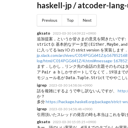
haskell-jp / atcoder-lang
Previous
Top
Next
gksato
2023-03-30 14:09:22 +0900
追加提案，というか皆さまの意見を聞きたいです:
(
): 基本的なデータ型 (
,
, and
strict
Either
Maybe
に入ってる lazy IO の strict version を実装します
jp.slack.com/archives/C014PGG641Z/p16785216
log/html/C014PGG641Z/4.html#message-167852
ます．しかし，リンク先の会話の主題そのものは
ア
しかサポートしてなくて，19項まで
Pair a b
モジュール名が
でややこし
Data.Tuple.Strict
igrep
2023-03-30 14:58:06 +0900
話を複雑にするようで申し訳ないんですが、
http:
か？
多分
https://hackage.haskell.org/package/strict-wr
igrep
2023-03-30 14:58:48 +0900
引用頂いたスレッドの発言の時も本当はこれを挙げた
gksato
2023-03-30 15:05:25 +0900
あー，頭のいい実装だ．4項までのタプルしか実装