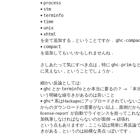
•
process
•
stm
•
terminfo
•
time
•
unix
•
xhtml
を全て追加する，ということですか．
ghc-compa
•
compact
を追加してもいいかもしれませんね．
さしあたって気にすべき点は，特に
な
ghc-prim
に見えない，ということでしょうか．
細かい反論としては:
•
とか
とか本当に要るの？ → 「本当
ghc
terminfo
いう明確な線引きがあるのは良いこと
•
系はHackageにアップロードされていないことが多
ghc*
からのダウンロードの需要がない以上，面倒だからいい
license-report` が自動でライセンスを拾ってこれないため
加執筆しなければならないのが面倒 → 頑張れ
という点もありますが，ここら辺は簡単に再反論でき
きがある，というのは結構な美点っぽいです．