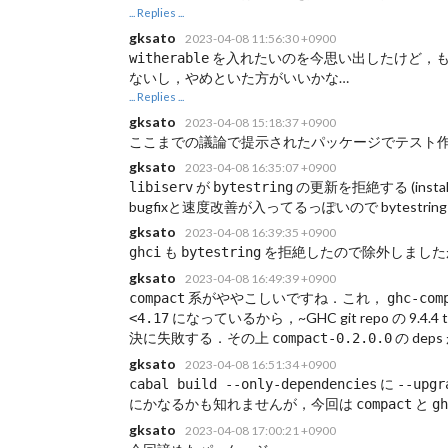
... Replies ...
gksato
2023-04-08 11:56:30 +0900
を入れたいのを今思い出したけど，もうすぐテ
witherable
ないし，やめといた方がいいかな…
... Replies ...
gksato
2023-04-08 15:18:37 +0900
ここまでの議論で提示されたパッケージでテスト
gksato
2023-04-08 16:35:07 +0900
が
の更新を拒絶する (inst
libiserv
bytestring
bugfixと速度改善が入ってるっぽいので bytestri
gksato
2023-04-08 16:39:35 +0900
も
を拒絶したので除外しました
ghci
bytestring
gksato
2023-04-08 16:49:39 +0900
系がややこしいですね．これ，
compact
ghc-com
になっているから，~GHC git repo の 9.4.
<4.17
決に失敗する．その上
の deps
compact-0.2.0.0
gksato
2023-04-08 16:51:34 +0900
に
cabal build --only-dependencies
--upgr
にかなるかも知れませんが，今回は
と
compact
gh
gksato
2023-04-08 17:00:21 +0900