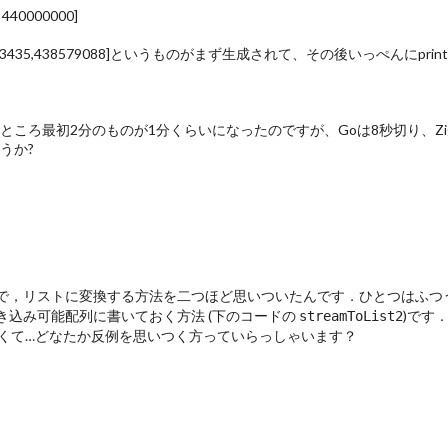
 .. 440000000]
,1,3435,438579088]というものがまず生成されて、その後いっぺんにp
dにしてみたところ最初2分のものが1分くらいになったのですが、Goは8秒切り、
うか?
で，リストに変換する方法を二つほど思いついたんです．ひとつはふつ
き込み可能配列に書いておく方法 (下のコードの
)です．M
streamToList2
くて…どなたか反例を思いつく方っていらっしゃいます？