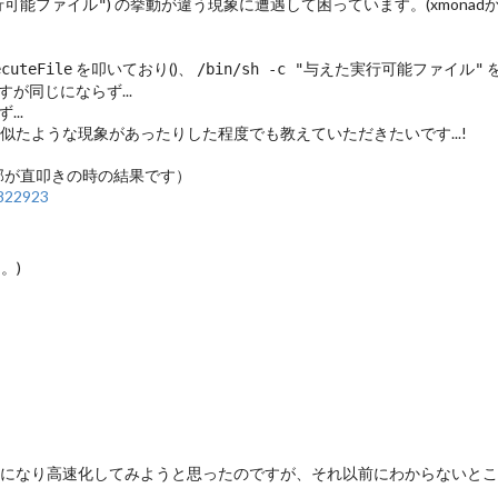
) の挙動が違う現象に遭遇して困っています。(xmona
実行可能ファイル"
を叩いており(
)、
を
ecuteFile
/bin/sh -c "与えた実行可能ファイル"
が同じにならず...
..
、似たような現象があったりした程度でも教えていただきたいです...!
下部が直叩きの時の結果です）
6822923
。)
のが気になり高速化してみようと思ったのですが、それ以前にわからないと