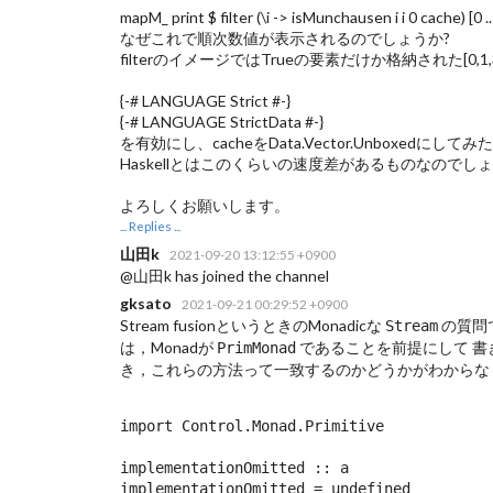
mapM_ print $ filter (\i -> isMunchausen i i 0 cache) [0
なぜこれで順次数値が表示されるのでしょうか?
filterのイメージではTrueの要素だけか格納された[0
{-# LANGUAGE Strict #-}
{-# LANGUAGE StrictData #-}
を有効にし、cacheをData.Vector.Unboxe
Haskellとはこのくらいの速度差があるものなのでしょ
よろしくお願いします。
... Replies ...
山田k
2021-09-20 13:12:55 +0900
@山田k has joined the channel
gksato
2021-09-21 00:29:52 +0900
Stream fusionというときのMonadicな
の質問
Stream
は，Monadが
であることを前提にして 書
PrimMonad
き，これらの方法って一致するのかどうかがわからな
import Control.Monad.Primitive

implementationOmitted :: a

implementationOmitted = undefined
