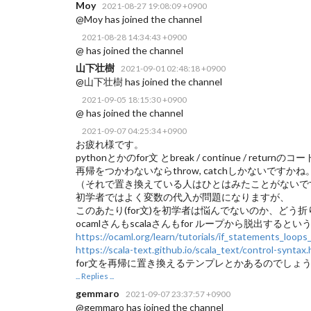
Moy
2021-08-27 19:08:09 +0900
@Moy has joined the channel
2021-08-28 14:34:43 +0900
@ has joined the channel
山下壮樹
2021-09-01 02:48:18 +0900
@山下壮樹 has joined the channel
2021-09-05 18:15:30 +0900
@ has joined the channel
2021-09-07 04:25:34 +0900
お疲れ様です。
pythonとかのfor文 とbreak / continue / re
再帰をつかわないならthrow, catchしかないですかね
（それで置き換えている人はひとはみたことがないで
初学者ではよく変数の代入が問題になりますが、
このあたり(for文)を初学者は悩んでないのか、ど
ocamlさんもscalaさんもfor ループから脱出する
https://ocaml.org/learn/tutorials/if_statements_loops
https://scala-text.github.io/scala_text/control-syntax.
for文を再帰に置き換えるテンプレとかあるのでしょ
... Replies ...
gemmaro
2021-09-07 23:37:57 +0900
@gemmaro has joined the channel