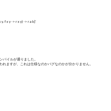
. f x y -> r x y) -> r a b}`
き換えるとコンパイルが通りました。
われますが、これは仕様なのかバグなのかが分かりません。