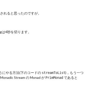
rintされると思ったのですが。
Zigは4秒を切ります。
うにやる方法(下のコードの
)，もう一つ
streamToList
onadic Stream の Monad が
であると
PrimMonad