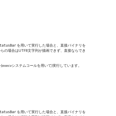
を用いて実行した場合と、直接バイナリを
tatusBar
dからの場合はUTF8文字列が描画できず、直接ならでき
(execvシステムコールを用いて)実行しています。
を用いて実行した場合と、直接バイナリを
tatusBar