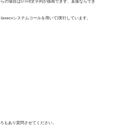
dからの場合はUTF8文字列が描画できず、直接ならでき
(execvシステムコールを用いて)実行しています。
ころもあり質問させてください。