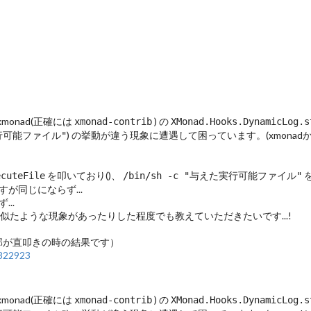
monad(正確には
) の
xmonad-contrib
XMonad.Hooks.DynamicLog.s
) の挙動が違う現象に遭遇して困っています。(xmona
実行可能ファイル"
を叩いており(
)、
を
ecuteFile
/bin/sh -c "与えた実行可能ファイル"
が同じにならず...
..
、似たような現象があったりした程度でも教えていただきたいです...!
下部が直叩きの時の結果です）
6822923
monad(正確には
) の
xmonad-contrib
XMonad.Hooks.DynamicLog.s