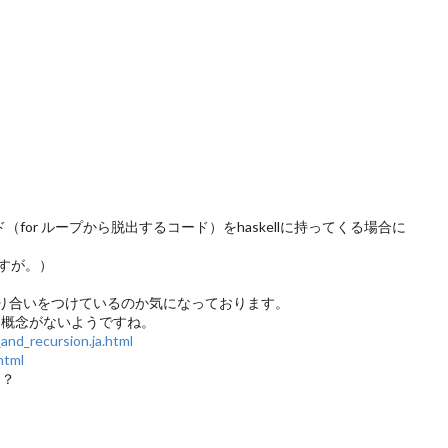
turnのコード（for ループから脱出するコード）をhaskellに持ってくる場合に
。
すが。）
う折り合いをつけているのか気になっております。
という概念がないようですね。
_and_recursion.ja.html
html
う？