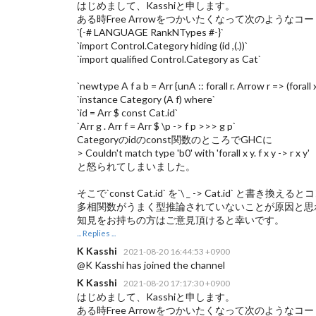
はじめまして、Kasshiと申します。
ある時Free Arrowをつかいたくなって次のような
`{-# LANGUAGE RankNTypes #-}`
`import Control.Category hiding (id ,(.))`
`import qualified Control.Category as Cat`
`newtype A f a b = Arr {unA :: forall r. Arrow r => (forall x y
`instance Category (A f) where`
`id = Arr $ const Cat.id`
`Arr g . Arr f = Arr $ \p -> f p >>> g p`
Categoryのidのconst関数のところでGHCに
> Couldn't match type 'b0' with 'forall x y. f x y -> r x y'
と怒られてしまいました。
そこで`const Cat.id` を`\ _ -> Cat.id` と書
多相関数がうまく型推論されていないことが原因と思
知見をお持ちの方はご意見頂けると幸いです。
... Replies ...
K Kasshi
2021-08-20 16:44:53 +0900
@K Kasshi has joined the channel
K Kasshi
2021-08-20 17:17:30 +0900
はじめまして、Kasshiと申します。
ある時Free Arrowをつかいたくなって次のような