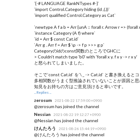
`{-# LANGUAGE RankNTypes #-}`
`import Control.Category hiding (id ,(.))`
`import qualified Control.Category as Cat`
`newtype A f a b = Arr {unA :: forall r. Arrow r => (forall x y
`instance Category (A f) where`
`id = Arr $ const Cat.id`
`Arr g . Arr f = Arr $ \p -> f p >>> g p`
Categoryのidのconst関数のところでGHCに
> Couldn't match type 'b0' with 'forall x y. f x y -> r x y'
と怒られてしまいました。
そこで`const Cat.id` を`\ _ -> Cat.id` と書
多相関数がうまく型推論されていないことが原因と思
知見をお持ちの方はご意見頂けると幸いです。
... Replies ...
zerosum
2021-08-22 17:59:00 +0900
@zerosum has joined the channel
Nessian
2021-08-22 19:12:27 +0900
@Nessian has joined the channel
けんたろう
2021-08-26 15:44:19 +0900
@けんたろう has joined the channel