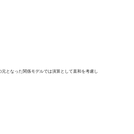
(RDBの元となった関係モデルでは演算として直和を考慮し