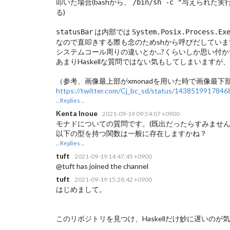
叩いた場合(bashから、
/bin/sh -c "与えられた
る)
は内部では
statusBar
System.Posix.Process.Ex
なので直叩きする際も念のためshから呼びだしています
システムコール周りの違いとか...?くらいしか思い付かず.
あまりHaskellな質問ではない気もしてしまいますが
（参考、画像最上部がxmonadを用いた時で画像最
https://twitter.com/Cj_bc_sd/status/143851991784
... Replies ...
Kenta Inoue
2021-09-19 09:54:07 +0900
モナドについての質問です。(既出だったらすみません
以下の型を持つ関数は一般に存在しますかね？
... Replies ...
tuft
2021-09-19 14:47:45 +0900
@tuft has joined the channel
tuft
2021-09-19 15:28:42 +0900
はじめまして。
このリポジトリを見つけ、Haskellだけ妙に遅い