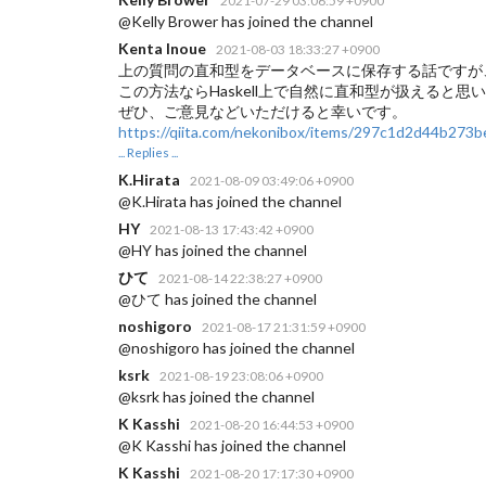
2021-07-29 03:06:59 +0900
@Kelly Brower has joined the channel
Kenta Inoue
2021-08-03 18:33:27 +0900
上の質問の直和型をデータベースに保存する話ですが、
この方法ならHaskell上で自然に直和型が扱えると思
ぜひ、ご意見などいただけると幸いです。
https://qiita.com/nekonibox/items/297c1d2d44b273
... Replies ...
K.Hirata
2021-08-09 03:49:06 +0900
@K.Hirata has joined the channel
HY
2021-08-13 17:43:42 +0900
@HY has joined the channel
ひて
2021-08-14 22:38:27 +0900
@ひて has joined the channel
noshigoro
2021-08-17 21:31:59 +0900
@noshigoro has joined the channel
ksrk
2021-08-19 23:08:06 +0900
@ksrk has joined the channel
K Kasshi
2021-08-20 16:44:53 +0900
@K Kasshi has joined the channel
K Kasshi
2021-08-20 17:17:30 +0900