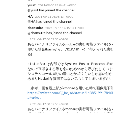
yuist
2021-09-08 23:04:41 +0900
@yuist has joined the channel
HA
2021-09-11 06:56:13 +0900
@HA has joined the channel
chansuke
2021-09-15 14:15:35 +0900
@chansuke has joined the channel
2021-09-17 00:57:53 +0900
あるバイナリファイル(xmobarの実行可能ファイル)をx
叩いた場合(bashから、
/bin/sh -c "与えられた
る)
は内部では
statusBar
System.Posix.Process.Ex
なので直叩きする際も念のためshから呼びだしています
システムコール周りの違いとか...?くらいしか思い付かず.
あまりHaskellな質問ではない気もしてしまいますが
（参考、画像最上部がxmonadを用いた時で画像最
https://twitter.com/Cj_bc_sd/status/143851991784
... Replies ...
2021-09-17 00:57:53 +0900
あるバイナリファイル(xmobarの実行可能ファイル)をx