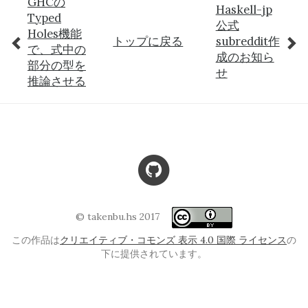
GHCの
Haskell-jp
Typed
公式
Holes機能
トップに戻る
subreddit作
で、式中の
成のお知ら
部分の型を
せ
推論させる
© takenbu.hs 2017
この作品は
クリエイティブ・コモンズ 表示 4.0 国際 ライセンス
の
下に提供されています。