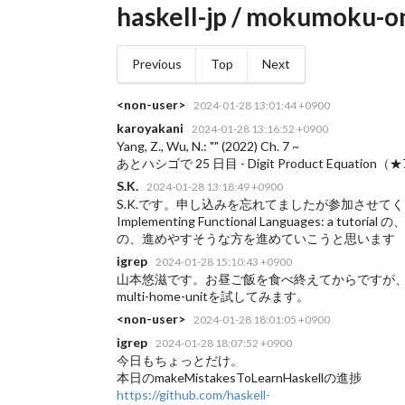
haskell-jp / mokumoku-o
Previous
Top
Next
<non-user>
2024-01-28 13:01:44 +0900
karoyakani
2024-01-28 13:16:52 +0900
Yang, Z., Wu, N.: "
" (2022) Ch. 7 ~
あとハシゴで
25 日目 - Digit Product Equation（
S.K.
2024-01-28 13:18:49 +0900
S.K.です。申し込みを忘れてましたが参加させて
Implementing Functional Languages: a tutoria
の、進めやすそうな方を進めていこうと思います
igrep
2024-01-28 15:10:43 +0900
山本悠滋です。お昼ご飯を食べ終えてからですが、今日もmak
multi-home-unitを試してみます。
<non-user>
2024-01-28 18:01:05 +0900
igrep
2024-01-28 18:07:52 +0900
今日もちょっとだけ。
本日のmakeMistakesToLearnHaskellの進捗
https://github.com/haskell-