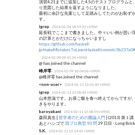
演習4.21までに追加した4.5のテストプログラムと、"
り意図した結果を返すようになりました。
最初に余計な先案じして足踏みしてたのがお恥ず
す。
igrep
2024-02-04 18:59:32 +0900
延長戦でここまで書きました。中々いい例が思い浮
の計算とかだけになっちゃいますし
https://github.com/haskell-
jp/makeMistakesToLearnHaskell/commit/3b237a
2024-02-08 09:41:30 +0900
@ has joined the channel
峰岸零
2024-02-09 18:04:06 +0900
@峰岸零 has joined the channel
<non-user>
2024-02-11 13:01:43 +0900
igrep
2024-02-11 13:08:43 +0900
山本悠滋です。お昼ご飯を食べ終えてからですが、いつもどおりm
きをやります。
karoyakani
2024-02-11 13:08:59 +0900
森田真生 [
哲学者のための圏論入門
] (2013) 第１講
あとハシゴで
競プロ典型 90 問
29 日目 - Long Br
S.K.
2024-02-11 13:14:05 +0900