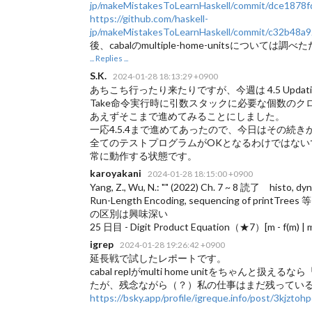
jp/makeMistakesToLearnHaskell/commit/dce1878
https://github.com/haskell-
jp/makeMistakesToLearnHaskell/commit/c32b48
後、cabalのmultiple-home-unitsについ
... Replies ...
S.K.
2024-01-28 18:13:29 +0900
あちこち行ったり来たりですが、今週は 4.5 Updat
Take命令実行時に引数スタックに必要な個数のク
あえずそこまで進めてみることにしました。
一応4.5.4まで進めてあったので、今日はその続きから
全てのテストプログラムがOKとなるわけではない
常に動作する状態です。
karoyakani
2024-01-28 18:15:00 +0900
Yang, Z., Wu, N.: "
" (2022) Ch. 7 ~ 8 読了 histo, dyn
Run-Length Encoding, sequencing of p
の区別は興味深い
25 日目 - Digit Product Equation（★7）[m 
igrep
2024-01-28 19:26:42 +0900
延長戦で試したレポートです。
cabal replがmulti home unitをちゃんと
たが、残念ながら（？）私の仕事はまだ残っているようです
https://bsky.app/profile/igreque.info/post/3kjztoh