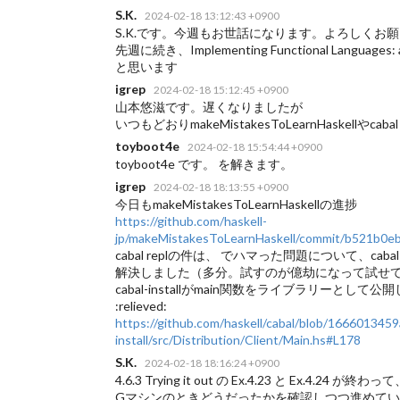
S.K.
2024-02-18 13:12:43 +0900
S.K.です。今週もお世話になります。よろしくお
先週に続き、Implementing Functional Languages:
と思います
igrep
2024-02-18 15:12:45 +0900
山本悠滋です。遅くなりましたが
いつもどおりmakeMistakesToLearnHaskellやca
toyboot4e
2024-02-18 15:54:44 +0900
toyboot4e です。
を解きます。
igrep
2024-02-18 18:13:55 +0900
今日もmakeMistakesToLearnHaskellの進捗
https://github.com/haskell-
jp/makeMistakesToLearnHaskell/commit/b521b0
cabal replの件は、
でハマった問題について、cabal
解決しました（多分。試すのが億劫になって試せ
cabal-installがmain関数をライブラリー
:relieved:
https://github.com/haskell/cabal/blob/1666013
install/src/Distribution/Client/Main.hs#L178
S.K.
2024-02-18 18:16:24 +0900
4.6.3 Trying it out の Ex.4.23 と Ex.4.24 が終わって
Gマシンのときどうだったかを確認しつつ進めて