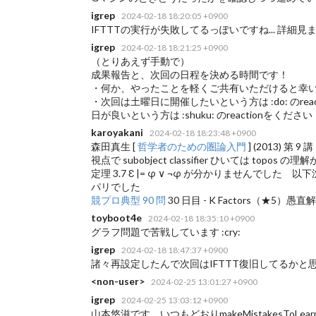
igrep
2024-02-18 18:20:05 +0900
IFTTTの実行が失敗してるっぽいですね... 詳細見ます 
igrep
2024-02-18 18:21:25 +0900
（とりあえず手動で）
成果報告と、次回の日程を決める時間です！
・何か、やったことを軽くご共有いただけると幸いです has
・次回は土曜日に開催したいという方は :do: のreact
日が良いという方は :shuku: のreactionをください
karoyakani
2024-02-18 18:23:48 +0900
森田真生 [
哲学者のための圏論入門
] (2013) 第
視点で subobject classifier ひいては topos
定理 3.7 Ɛ |= φ ∨ ¬φ が分かりませんでした 
パリでした
競プロ典型 90 問
30 日目 - K Factors（★
toyboot4e
2024-02-18 18:35:10 +0900
グラフ問題で苦戦しています :cry:
igrep
2024-02-18 18:47:37 +0900
諸々再設定したんで次回はIFTTT復旧してるかと思います :di
<non-user>
2024-02-25 13:01:27 +0900
igrep
2024-02-25 13:03:12 +0900
山本悠滋です。いつもどおりmakeMistakesToLearn