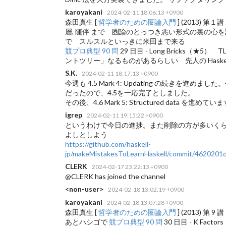
karoyakani
2024-02-11 18:06:13 +0900
森田真生 [
哲学者のための圏論入門
] (2013) 
層, 随伴 まで 圏論のとっつき悪い形式の裏の心を説
で スルスルといっきに米田まで来る
競プロ典型 90 問
29 日目 - Long Bricks（
ントツリー」なるものがあるらしい 先人の Haske
S.K.
2024-02-11 18:17:13 +0900
今週も 4.5 Mark 4: Updating の続きを進
だったので、4.5を一応完了としました。
その後、4.6 Mark 5: Structured data を進めて
igrep
2024-02-11 19:15:22 +0900
というわけで今日の進捗。また削除の方が多いく
よしとしよう
https://github.com/haskell-
jp/makeMistakesToLearnHaskell/commit/462020
CLERK
2024-02-17 23:22:13 +0900
@CLERK has joined the channel
<non-user>
2024-02-18 13:02:19 +0900
karoyakani
2024-02-18 13:07:28 +0900
森田真生 [
哲学者のための圏論入門
] (2013) 第 9 講
あとハシゴで
競プロ典型 90 問
30 日目 - K Facto