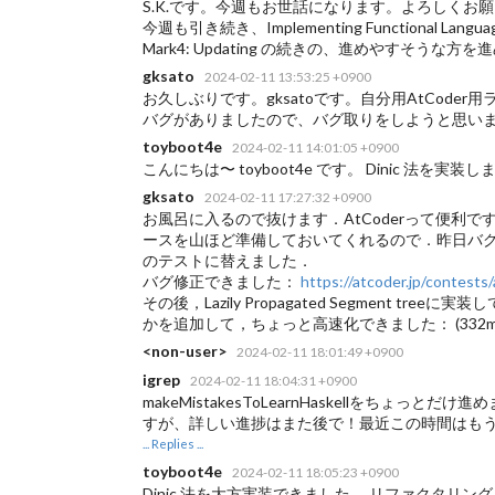
S.K.です。今週もお世話になります。よろしくお
今週も引き続き、Implementing Functional Languages
Mark4: Updating の続きの、進めやすそうな
gksato
2024-02-11 13:53:25 +0900
お久しぶりです。gksatoです。自分用AtCode
バグがありましたので、バグ取りをしようと思い
toyboot4e
2024-02-11 14:01:05 +0900
こんにちは〜 toyboot4e です。 Dinic 法を実装し
gksato
2024-02-11 17:27:32 +0900
お風呂に入るので抜けます．AtCoderって便利
ースを山ほど準備しておいてくれるので．昨日バグのせ
のテストに替えました．
バグ修正できました：
https://atcoder.jp/contest
その後，Lazily Propagated Segment
かを追加して，ちょっと高速化できました：
(332m
<non-user>
2024-02-11 18:01:49 +0900
igrep
2024-02-11 18:04:31 +0900
makeMistakesToLearnHaskellをち
すが、詳しい進捗はまた後で！最近この時間はもうパワー
... Replies ...
toyboot4e
2024-02-11 18:05:23 +0900
Dinic 法を大方実装できました。 リファクタリングします