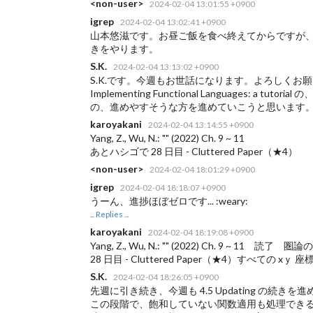
<non-user>
2024-02-04 13:01:55 +0900
igrep
2024-02-04 13:02:41 +0900
山本悠滋です。お昼ご飯を食べ終えてからですが、いつもどおりm
きをやります。
S.K.
2024-02-04 13:13:02 +0900
S.K.です。今週もお世話になります。よろしくお
Implementing Functional Languages: a tutoria
の、進めやすそうな方を進めていこうと思います
karoyakani
2024-02-04 13:14:55 +0900
Yang, Z., Wu, N.: "
" (2022) Ch. 9 ~ 11
あとハシゴで
28 日目 - Cluttered Paper（★4）
<non-user>
2024-02-04 18:01:29 +0900
igrep
2024-02-04 18:18:07 +0900
うーん、進捗ほぼゼロです... :weary:
... Replies ...
karoyakani
2024-02-04 18:19:08 +0900
Yang, Z., Wu, N.: "
" (2022) Ch. 9 ~ 11 読了 圏
28 日目 - Cluttered Paper（★4）すべて
S.K.
2024-02-04 18:26:05 +0900
先週に引き続き、今週も 4.5 Updating の続きを進め
この段階で、飽和していない関数適用も処理でき