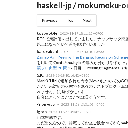
haskell-jp / mokumoku-o
Previous
Top
Next
toyboot4e
2023-11-19 18:11:15 +0900
RTS で統計値を出していました。ナップサック問題で box
以上になっていて首を傾げていました
karoyakani
2023-11-19 18:13:10 +0900
Zainab Ali - Peeling The Banana: Recursion Scheme
を用いてのcata/ana/hylo の導入が分かりやすかっ
競プロ典型 90 問
17 日目 - Crossing Segm
S.K.
2023-11-19 18:16:42 +0900
Mark3 TIMで追加された命令(Move)について
ただ、未対応の状態でも既存のテストプログラムは
れません。(お恥ずかしい)
自分にとってまだまだ先は長そうです。
<non-user>
2023-11-26 13:01:03 +0900
igrep
2023-11-26 13:04:12 +0900
山本悠滋です。
まだ出先なので、帰宅してお昼ご飯食べてからmakeMista