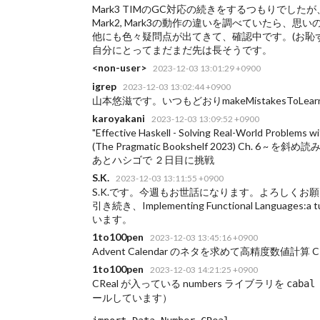
Mark3 TIMのGC対応の続きをするつもりでしたが
Mark2, Mark3の動作の違いを調べていたら、
他にも色々疑問点が出てきて、確認中です。(お恥ず
自分にとってまだまだ先は長そうです。
<non-user>
2023-12-03 13:01:29 +0900
igrep
2023-12-03 13:02:44 +0900
山本悠滋です。いつもどおりmakeMistakesToLearn
karoyakani
2023-12-03 13:09:52 +0900
"Effective Haskell - Solving Real-World Problems 
(The Pragmatic Bookshelf 2023) Ch. 6 ~ を斜
あとハシゴで
２日目に挑戦
S.K.
2023-12-03 13:11:55 +0900
S.K.です。今週もお世話になります。よろしくお
引き続き、Implementing Functional Languages:
います。
1to100pen
2023-12-03 13:45:16 +0900
Advent Calendar のネタを求めて高精度数値計算 
1to100pen
2023-12-03 14:21:25 +0900
CReal が入っている numbers ライブラリを
cabal
ールしています）