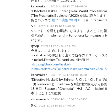
件も）。17:00過ぎには終えます。
karoyakani
2023-11-26 13:07:34 +0900
"Effective Haskell - Solving Real-World Problems 
(The Pragmatic Bookshelf 2023) を斜め読みします
あとハシゴで
競プロ典型 90 問
18 日目 - Statue o
S.K.
2023-11-26 13:10:11 +0900
S.K.です。今週もお世話になります。よろしくお
引き続き、Implementing Functional Languages:
います。
igrep
2023-11-26 17:05:26 +0900
今日はここまでにします。
・cabal replの件はもう直ぐで既存のテストケ
・makeMistakesToLearnHaskellの進捗
https://github.com/haskell-
jp/makeMistakesToLearnHaskell/commit/ea93c0
karoyakani
2023-11-26 17:44:40 +0900
"Effective Haskell," by Skinner R. 
（η-Reduced と Pointfree を可読性の観点
18 日目 - Statue of Chokudai（★3）AC 
本日はこれにて離脱
<non-user>
2023-11-26 18:01:20 +0900
S.K.
2023-11-26 18:18:57 +0900