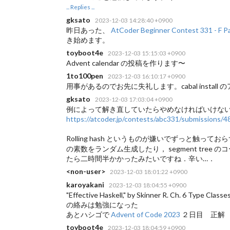
... Replies ...
gksato
2023-12-03 14:28:40 +0900
昨日あった、
AtCoder Beginner Contest 331 - F P
き始めます。
toyboot4e
2023-12-03 15:15:03 +0900
Advent calendar の投稿を作ります〜
1to100pen
2023-12-03 16:10:17 +0900
用事があるのでお先に失礼します。cabal insta
gksato
2023-12-03 17:03:04 +0900
例によって解き直していたらやめなければいけな
https://atcoder.jp/contests/abc331/submissions/
Rolling hash というものが嫌いでずっと触っ
の素数をランダム生成したり， segment tree 
たら二時間半かかったみたいですね．辛い…．
<non-user>
2023-12-03 18:01:22 +0900
karoyakani
2023-12-03 18:04:55 +0900
"Effective Haskell," by Skinner R. Ch. 6 
の絡みは勉強になった
あとハシゴで
Advent of Code 2023
２日目 正解
toyboot4e
2023-12-03 18:04:59 +0900