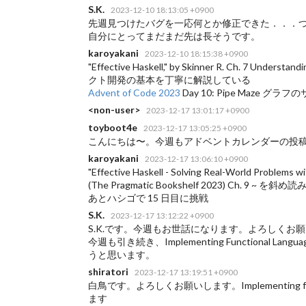
S.K.
2023-12-10 18:13:05 +0900
先週見つけたバグを一応何とか修正できた．．．つ
自分にとってまだまだ先は長そうです。
karoyakani
2023-12-10 18:15:38 +0900
"Effective Haskell," by Skinner R. Ch. 7 Under
クト開発の基本を丁寧に解説している
Advent of Code 2023
Day 10: Pipe Maze
<non-user>
2023-12-17 13:01:17 +0900
toyboot4e
2023-12-17 13:05:25 +0900
こんにちは〜。今週もアドベントカレンダーの投
karoyakani
2023-12-17 13:06:10 +0900
"Effective Haskell - Solving Real-World Problems 
(The Pragmatic Bookshelf 2023) Ch. 9 ~ を斜
あとハシゴで
15 日目に挑戦
S.K.
2023-12-17 13:12:22 +0900
S.K.です。今週もお世話になります。よろしくお
今週も引き続き、Implementing Functional Languag
うと思います。
shiratori
2023-12-17 13:19:51 +0900
白鳥です。よろしくお願いします。Implementing functi
ます