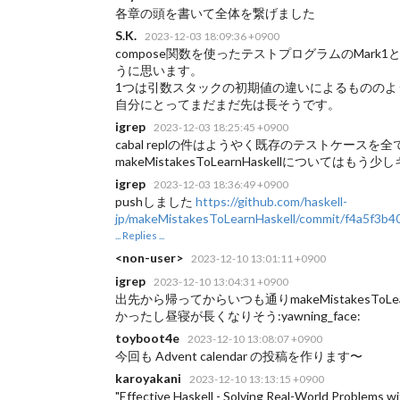
各章の頭を書いて全体を繋げました
S.K.
2023-12-03 18:09:36 +0900
compose関数を使ったテストプログラムのMark1
うに思います。
1つは引数スタックの初期値の違いによるもののよう
自分にとってまだまだ先は長そうです。
igrep
2023-12-03 18:25:45 +0900
cabal replの件はようやく既存のテストケースを
makeMistakesToLearnHaskellについて
igrep
2023-12-03 18:36:49 +0900
pushしました
https://github.com/haskell-
jp/makeMistakesToLearnHaskell/commit/f4a5f3
... Replies ...
<non-user>
2023-12-10 13:01:11 +0900
igrep
2023-12-10 13:04:31 +0900
出先から帰ってからいつも通りmakeMistakesToLe
かったし昼寝が長くなりそう:yawning_face:
toyboot4e
2023-12-10 13:08:07 +0900
今回も Advent calendar の投稿を作ります〜
karoyakani
2023-12-10 13:13:15 +0900
"Effective Haskell - Solving Real-World Problems 