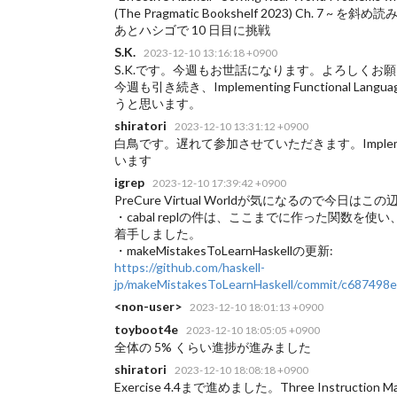
(The Pragmatic Bookshelf 2023) Ch. 7 ~ を斜
あとハシゴで
10 日目に挑戦
S.K.
2023-12-10 13:16:18 +0900
S.K.です。今週もお世話になります。よろしくお
今週も引き続き、Implementing Functional Languag
うと思います。
shiratori
2023-12-10 13:31:12 +0900
白鳥です。遅れて参加させていただきます。Implementing f
います
igrep
2023-12-10 17:39:42 +0900
PreCure Virtual Worldが気になるので今日は
・cabal replの件は、ここまでに作った関数を使
着手しました。
・makeMistakesToLearnHaskellの更新:
https://github.com/haskell-
jp/makeMistakesToLearnHaskell/commit/c68749
<non-user>
2023-12-10 18:01:13 +0900
toyboot4e
2023-12-10 18:05:05 +0900
全体の 5% くらい進捗が進みました
shiratori
2023-12-10 18:08:18 +0900
Exercise 4.4まで進めました。Three Instruc