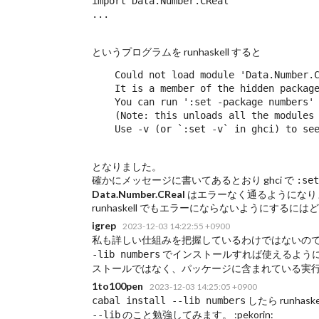
import Data.Number.CReal

...
というプログラムを runhaskell すると
    Could not load module 'Data.Number.C
    It is a member of the hidden package
    You can run ':set -package numbers' 
    (Note: this unloads all the modules 
    Use -v (or `:set -v` in ghci) to se
となりました。
確かにメッセージに書いてあるとおり ghci で
:set
Data.Number.CReal
はエラーなく通るようになり
runhaskell でもエラーにならないようにする
igrep
2023-12-03 14:22:55 +0900
私も詳しい仕組みを把握しているわけではないの
でインストールすれば使えるよう
-lib numbers
ストールではなく、パッケージに含まれている実
1to100pen
2023-12-03 14:25:05 +0900
したら runh
cabal install --lib numbers
のこと勉強してみます。 :pekorin:
--lib