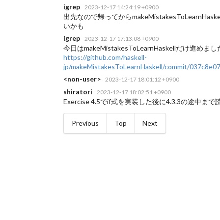
igrep
2023-12-17 14:24:19 +0900
出先なので帰ってからmakeMistakesToLear
いかも
igrep
2023-12-17 17:13:08 +0900
今日はmakeMistakesToLearnHaskellだ
https://github.com/haskell-
jp/makeMistakesToLearnHaskell/commit/037c8e
<non-user>
2023-12-17 18:01:12 +0900
shiratori
2023-12-17 18:02:51 +0900
Exercise 4.5でif式を実装した後に4.3.3の途中
Previous
Top
Next