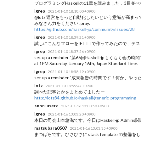
プログラミングHaskellの11章を読みました．3目
igrep
2021-01-10 18:18:00 +0900
@lotz 運営をもっと自動化したいという意識が高ま
みなさん力をください :pray:
https://github.com/haskell-jp/community/issues/28
igrep
2021-01-10 18:39:21 +0900
試しにこんなフローをIFTTTで作ってみたので、テス
igrep
2021-01-10 18:57:56 +0900
set up a reminder “第66回Haskell-jpもく
at 1PM Saturday, January 16th, Japan Standard Time.
igrep
2021-01-10 18:58:19 +0900
set up a reminder “成果報告の時間です！何か、やったことを軽くご共
lotz
2021-01-10 18:59:47 +0900
調べた記事とかをまとめてましたー
http://lotz84.github.io/haskell/generic-programming
<non-user>
2021-01-16 13:00:50 +0900
igrep
2021-01-16 13:03:20 +0900
本日の司会山本悠滋です。今日はHaskell-jp Ad
matsubara0507
2021-01-16 13:03:35 +0900
まつばらです。ひさびさに stack template の整