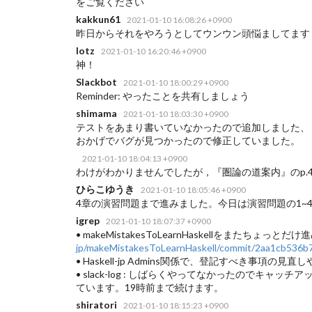
をご覧ください
kakkun61
2021-01-10 16:08:26 +0900
昨日からそれをやろうとしてウンウン頭悩ましてます
lotz
2021-01-10 16:20:46 +0900
神！
Slackbot
2021-01-10 18:00:29 +0900
Reminder: やったことを共有しましょう
shimama
2021-01-10 18:03:30 +0900
テストをあまり書いていなかったので追加しました、
おかげでバグが見つかったので修正していました。
2021-01-10 18:04:13 +0900
わけがわかりませんでしたが，『圏論の道案内』のp.4
ひらこゆうき
2021-01-10 18:05:46 +0900
4章の演習問題まで進みました。今日は演習問題の1~
igrep
2021-01-10 18:07:37 +0900
• makeMistakesToLearnHaskellをまたちょっとだ
jp/makeMistakesToLearnHaskell/commit/2aa1cb53
• Haskell-jp Admins関係で、登記すべき
• slack-log : しばらくやってなかったの
ています。19時前まで続けます。
shiratori
2021-01-10 18:15:23 +0900