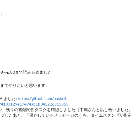
！
8→p.80まで読み進めました
4までやりたいと思います。
け進めました:
https://github.com/haskell-
6b74133129e17474ab1b045226815855
事項の見直しや、残りの書類関係タスクを確認しました（中嶋さんと話し合いまし
でキャッチアップしたあと、「保存しているメッセージのうち、タイムスタンプ