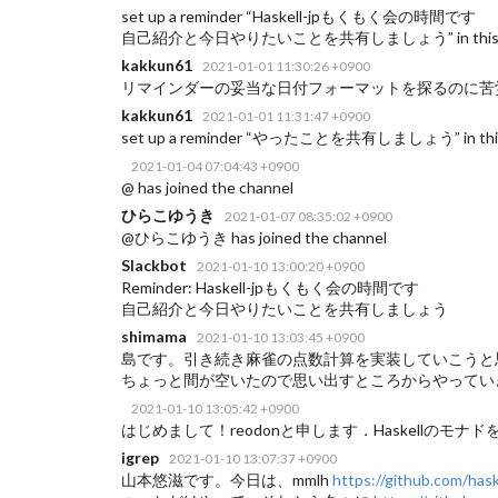
set up a reminder “Haskell-jpもくもく会の時間です
自己紹介と今日やりたいことを共有しましょう” in this channel at
kakkun61
2021-01-01 11:30:26 +0900
リマインダーの妥当な日付フォーマットを探るのに苦
kakkun61
2021-01-01 11:31:47 +0900
set up a reminder “やったことを共有しましょう” in this chan
2021-01-04 07:04:43 +0900
@ has joined the channel
ひらこゆうき
2021-01-07 08:35:02 +0900
@ひらこゆうき has joined the channel
Slackbot
2021-01-10 13:00:20 +0900
Reminder: Haskell-jpもくもく会の時間です
自己紹介と今日やりたいことを共有しましょう
shimama
2021-01-10 13:03:45 +0900
島です。引き続き麻雀の点数計算を実装していこうと
ちょっと間が空いたので思い出すところからやってい
2021-01-10 13:05:42 +0900
はじめまして！reodonと申します．Haskellの
igrep
2021-01-10 13:07:37 +0900
山本悠滋です。今日は、mmlh
https://github.com/has