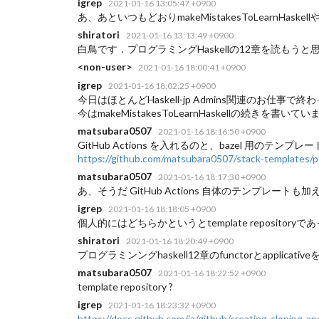
igrep
2021-01-16 13:05:47 +0900
あ、あといつもどおりmakeMistakesToLearnHaskel
shiratori
2021-01-16 13:13:49 +0900
白鳥です．プログラミングHaskellの12章を読もうと
<non-user>
2021-01-16 18:00:41 +0900
igrep
2021-01-16 18:02:25 +0900
今日はほとんどHaskell-jp Admins関連のお仕事
今はmakeMistakesToLearnHaskellの続
matsubara0507
2021-01-16 18:16:50 +0900
GitHub Actions を入れるのと、bazel 用のテンプ
https://github.com/matsubara0507/stack-templates/pu
matsubara0507
2021-01-16 18:17:30 +0900
あ、そうだ GitHub Actions 自体のテンプレートも
igrep
2021-01-16 18:18:05 +0900
個人的にはどちらかというとtemplate repositor
shiratori
2021-01-16 18:20:49 +0900
プログラミンングhaskell12章のfunctorとapp
matsubara0507
2021-01-16 18:22:52 +0900
template repository ?
igrep
2021-01-16 18:23:32 +0900
https://docs.github.com/ja/github/creating-cloning-an