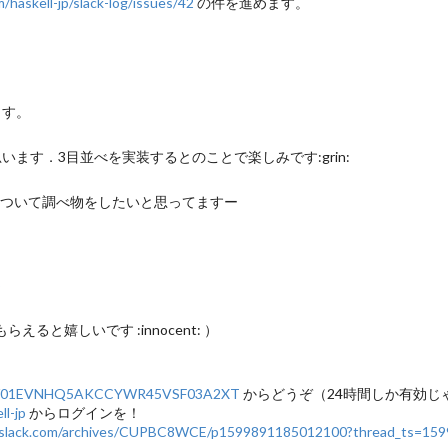
/haskell-jp/slack-log/issues/42
の件を進めます。
ます。
思います．3目並べを実装するとのことで楽しみです:grin:
amming について調べ物をしたいと思ってますー
5
らえると嬉しいです :innocent: ）
tions/01EVNHQ5AKCCYWR45VSF03A2XT
からどうぞ（24時間しか有効じ
l-jp
からログインを！
-jp.slack.com/archives/CUPBC8WCE/p1599891185012100?thread_ts=