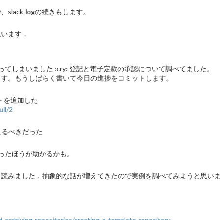
lや、slack-logの続きもします。
思います．
で終わってしまいました :cry: 登記と電子定款の承認について調べてました。
きを書いています。もうしばらく書いて今日の進捗をコミットします。
レートを追加した
ll/2
加えるべきだった
yであったほうが助かるかも。
licativeを読みました．抽象的な話が増えてきたので実例を調べてみようと思い
d-archiving-repositories/creating-a-template-repository