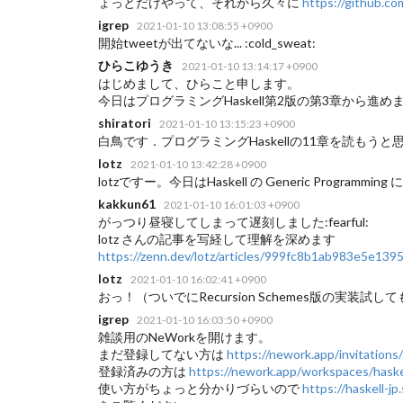
ょっとだけやって、それから久々に
https://github.com
igrep
2021-01-10 13:08:55 +0900
開始tweetが出てないな... :cold_sweat:
ひらこゆうき
2021-01-10 13:14:17 +0900
はじめまして、ひらこと申します。
今日はプログラミングHaskell第2版の第3章から進め
shiratori
2021-01-10 13:15:23 +0900
白鳥です．プログラミングHaskellの11章を読もうと
lotz
2021-01-10 13:42:28 +0900
lotzですー。今日はHaskell の Generic Progr
kakkun61
2021-01-10 16:01:03 +0900
がっつり昼寝してしまって遅刻しました:fearful:
lotz さんの記事を写経して理解を深めます
https://zenn.dev/lotz/articles/999fc8b1ab983e5e139
lotz
2021-01-10 16:02:41 +0900
おっ！（ついでにRecursion Schemes版の実装試しても
igrep
2021-01-10 16:03:50 +0900
雑談用のNeWorkを開けます。
まだ登録してない方は
https://nework.app/invita
登録済みの方は
https://nework.app/workspaces/haskel
使い方がちょっと分かりづらいので
https://haskell