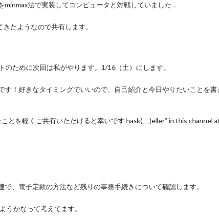
並べをminmax法で実装してコンピュータと対戦していました．
ってきたようなので共有します。
トのために次回は私がやります。1/16（土）にします。
もく会の時間です！好きなタイミングでいいので、自己紹介と今日やりたいことを書き込んでいただけ
有いただけると幸いです hask(_ _)eller” in this channel at 6PM Satu
mins関連で、電子定款の方法など残りの事務手続きについて確認します。
備をしようかなって考えてます。