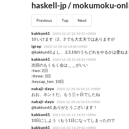
haskell-jp / mokumoku-onl
Previous
Top
Next
kakkun61
2020-12-27 22:39:52 +0900
10 いけます（2、3 でも大丈夫ではありますが
igrep
2020-12-28 10:14:40 +0900
@kakkun61よし、 2,3,10のうちどれをやるかは委ね
kakkun61
2020-12-28 15:28:33 +0900
次回のもくもく会は＿＿がいい
:two: 2日
:three: 3日
:keycap_ten: 10日
nakaji-dayo
2020-12-28 16:56:15 +0900
おお、ホントだ。もう三ヶ日でしたね
nakaji-dayo
2020-12-28 16:56:34 +0900
@kakkun61 ありがとうございます！
kakkun61
2021-01-01 11:14:55 +0900
10日にしよう（もう1日になってしまったので
kakkun61
2021-01-01 11:29:52 +0900