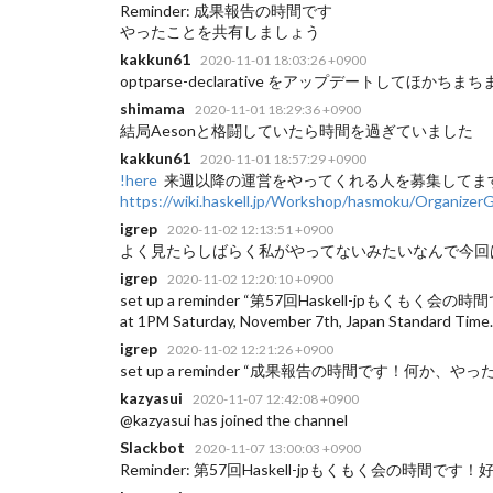
Reminder: 成果報告の時間です
やったことを共有しましょう
kakkun61
2020-11-01 18:03:26 +0900
optparse-declarative をアップデートしてほかち
shimama
2020-11-01 18:29:36 +0900
結局Aesonと格闘していたら時間を過ぎていました
kakkun61
2020-11-01 18:57:29 +0900
!here
来週以降の運営をやってくれる人を募集してま
https://wiki.haskell.jp/Workshop/hasmoku/Organizer
igrep
2020-11-02 12:13:51 +0900
よく見たらしばらく私がやってないみたいなんで今回
igrep
2020-11-02 12:20:10 +0900
set up a reminder “第57回Haskell-jpもく
at 1PM Saturday, November 7th, Japan Standard Time.
igrep
2020-11-02 12:21:26 +0900
set up a reminder “成果報告の時間です！何か、やったことを軽くご
kazyasui
2020-11-07 12:42:08 +0900
@kazyasui has joined the channel
Slackbot
2020-11-07 13:00:03 +0900
Reminder: 第57回Haskell-jpもくもく会の時