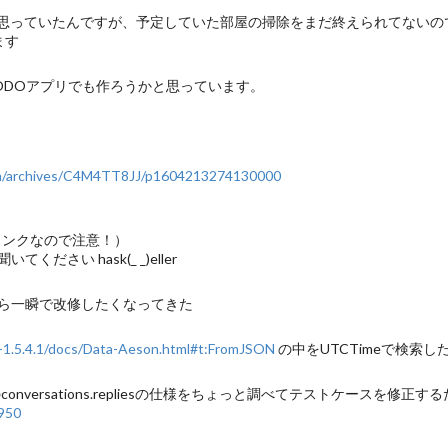
と思っていたんですが、予定していた部屋の掃除をまだ終えられてないので先に掃
ます
ODOアプリでも作ろうかと思っています。
.com/archives/C4M4TT8JJ/p1604213274130000
リンクなので注意！）
い hask(_ _)eller
ら一瞬で改修したくなってきた
n-1.5.4.1/docs/Data-Aeson.html#t:FromJSON
の中をUTCTimeで検索し
nversations.repliesの仕様をちょっと調べてテストケースを修正
950