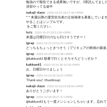
勉強ので報告できる成果無いですが、3章読んでまし
演習やってる途中
nakaji-dayo
2020-10-25 18:27:46 +0900
*
* 来週以降の運営担当者の立候補者を募集しています。 hask
やることはシンプルです。
をご覧ください。
lotz
2020-10-25 20:51:28 +0900
来週は日曜日11/1なら行けそうですー！
igrep
2020-10-25 20:52:31 +0900
どっちもちょっときつそう（プリキュアの映画の最速
igrep
2020-10-25 20:52:48 +0900
@kakkun61 順番で行くとそろそろどうっすか？
kakkun61
2020-10-26 18:10:18 +0900
お、日曜日やりましょう
igrep
2020-10-26 18:16:25 +0900
Thank you! :thumbsup:
nakaji-dayo
2020-10-26 23:38:36 +0900
ありがとうございます！
igrep
2020-10-28 18:27:17 +0900
@kakkun61もう一度メンションしちゃいます。忘れてま