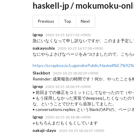
haskell-jp / mokumoku-onl
Previous
Top
Next
igrep
2020-10-25 16:57:01 +0900
急にいなくなって申し訳ないですが、このまま予定して
nakayoshix
2020-10-25 16:57:38 +0900
なにやらよさげなページをみつけましたので、こちらのペー
https://scrapbox.io/LugendrePublic/Haskel
Slackbot
2020-10-25 18:00:29 +0900
Reminder: 成果報告の時間です！何か、やったことを軽くご
igrep
2020-10-25 18:06:59 +0900
• 前回までの修正をコミットにしてなかったので（や
• もう採用しなかった実装でdeepseqしたくなったの
な、ということでひたすら追加してました。
• conversations.replies というSlackの
igrep
2020-10-25 18:18:48 +0900
※もちろんまだもくもくしています
nakaji-dayo
2020-10-25 18:26:07 +0900