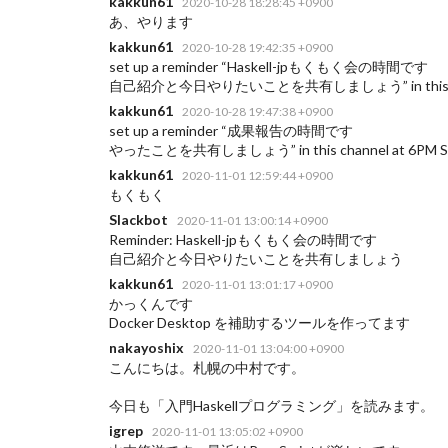
kakkun61
2020-10-28 18:28:45 +0900
あ、やります
kakkun61
2020-10-28 19:42:35 +0900
set up a reminder “Haskell-jpもくもく会の時間です
自己紹介と今日やりたいことを共有しましょう” in this channel at
kakkun61
2020-10-28 19:47:38 +0900
set up a reminder “成果報告の時間です
やったことを共有しましょう” in this channel at 6PM Sunday
kakkun61
2020-11-01 12:59:44 +0900
もくもく
Slackbot
2020-11-01 13:00:14 +0900
Reminder: Haskell-jpもくもく会の時間です
自己紹介と今日やりたいことを共有しましょう
kakkun61
2020-11-01 13:01:17 +0900
かっくんです
Docker Desktop を補助するツールを作ってます
nakayoshix
2020-11-01 13:04:00 +0900
こんにちは。札幌の中村です。
今日も「入門Haskellプログラミング」を読みます。
igrep
2020-11-01 13:05:02 +0900