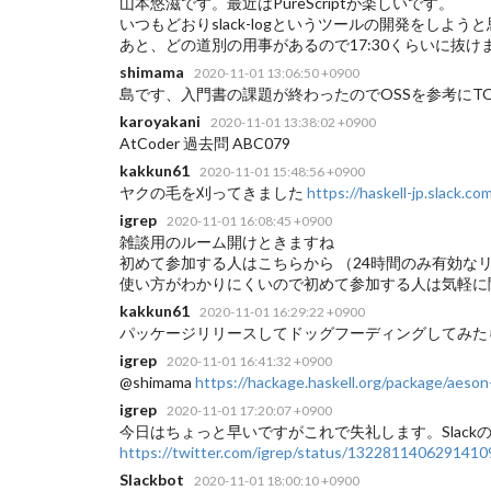
山本悠滋です。最近はPureScriptが楽しいです。
いつもどおりslack-logというツールの開発をしよう
あと、どの道別の用事があるので17:30くらいに抜け
shimama
2020-11-01 13:06:50 +0900
島です、入門書の課題が終わったのでOSSを参考にT
karoyakani
2020-11-01 13:38:02 +0900
AtCoder 過去問 ABC079
kakkun61
2020-11-01 15:48:56 +0900
ヤクの毛を刈ってきました
https://haskell-jp.slack
igrep
2020-11-01 16:08:45 +0900
雑談用のルーム開けときますね
初めて参加する人はこちらから
（24時間のみ有効な
使い方がわかりにくいので初めて参加する人は気軽に聞いてくださ
kakkun61
2020-11-01 16:29:22 +0900
パッケージリリースしてドッグフーディングしてみた
igrep
2020-11-01 16:41:32 +0900
@shimama
https://hackage.haskell.org/package/aeso
igrep
2020-11-01 17:20:07 +0900
今日はちょっと早いですがこれで失礼します。Slackのco
https://twitter.com/igrep/status/1322811406291410
Slackbot
2020-11-01 18:00:10 +0900