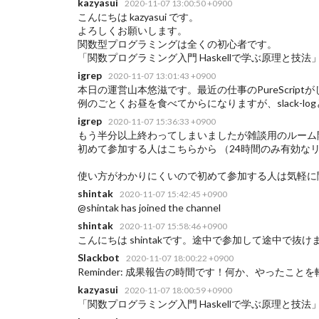
kazyasui
2020-11-07 13:00:50 +0900
こんにちは kazyasui です。
よろしくお願いします。
関数型プログラミングは全くの初心者です。
「関数プログラミング入門 Haskellで学ぶ原理と技
igrep
2020-11-07 13:01:43 +0900
本日の運営山本悠滋です。最近の仕事のPureScript
例のごとくお昼を食べてからになりますが、slack-
igrep
2020-11-07 15:36:33 +0900
もう半分以上終わってしまいましたが雑談用のルーム
初めて参加する人はこちらから （24時間のみ有効な
使い方がわかりにくいので初めて参加する人は気軽に聞いてくださ
shintak
2020-11-07 15:42:45 +0900
@shintak has joined the channel
shintak
2020-11-07 15:58:46 +0900
こんにちは shintakです。途中で参加して途中で抜けますが、
Slackbot
2020-11-07 18:00:22 +0900
Reminder: 成果報告の時間です！何か、やったことを軽くご
kazyasui
2020-11-07 18:00:59 +0900
「関数プログラミング入門 Haskellで学ぶ原理と技