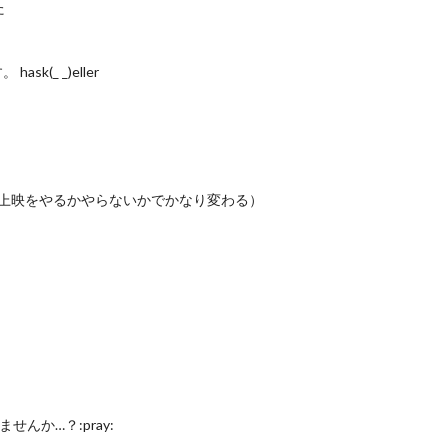
た
(_ _)eller
上映をやるかやらないかでかなり変わる）
せんか…？:pray: