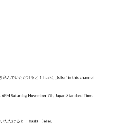
ると！ hask(_ _)eller” in this channel
urday, November 7th, Japan Standard Time.
と！ hask(_ _)eller.