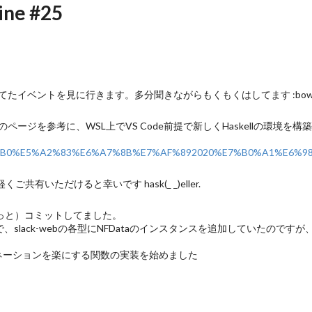
ine #25
たイベントを見に行きます。多分聞きながらもくもくはしてます :bow
ジを参考に、WSL上でVS Code前提で新しくHaskellの環境を構
l%E7%92%B0%E5%A2%83%E6%A7%8B%E7%AF%892020%E7%B0%A1%E6%
共有いただけると幸いです hask(_ _)eller.
っと）コミットしてました。
で、slack-webの各型にNFDataのインスタンスを追加していたのです
APIの、ページネーションを楽にする関数の実装を始めました