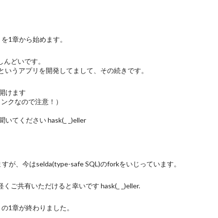
法」を1章から始めます。
がしんどいです。
logというアプリを開発してまして、その続きです。
開けます
リンクなので注意！）
い hask(_ _)eller
今はselda(type-safe SQL)のforkをいじっています。
共有いただけると幸いです hask(_ _)eller.
法」の1章が終わりました。