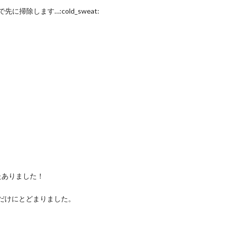
除します…:cold_sweat:
たありました！
するだけにとどまりました。