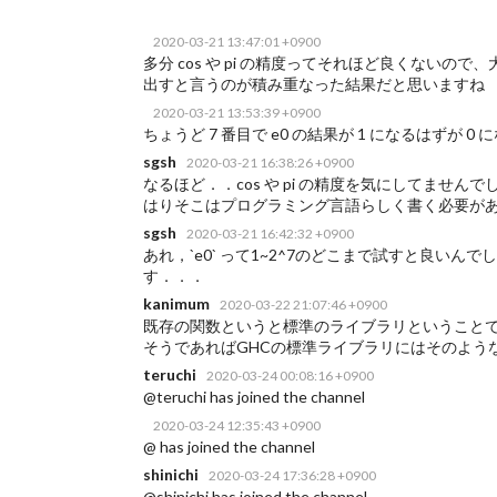
2020-03-21 13:47:01 +0900
多分 cos や pi の精度ってそれほど良くないので
出すと言うのが積み重なった結果だと思いますね
2020-03-21 13:53:39 +0900
ちょうど 7 番目で e0 の結果が 1 になるはずが 
sgsh
2020-03-21 16:38:26 +0900
なるほど．．cos や pi の精度を気にしてません
はりそこはプログラミング言語らしく書く必要が
sgsh
2020-03-21 16:42:32 +0900
あれ，`e0` って1~2^7のどこまで試すと良い
す．．．
kanimum
2020-03-22 21:07:46 +0900
既存の関数というと標準のライブラリということ
そうであればGHCの標準ライブラリにはそのよう
teruchi
2020-03-24 00:08:16 +0900
@teruchi has joined the channel
2020-03-24 12:35:43 +0900
@ has joined the channel
shinichi
2020-03-24 17:36:28 +0900
@shinichi has joined the channel