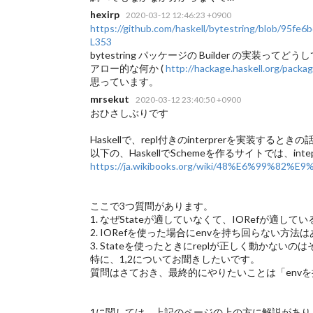
hexirp
2020-03-12 12:46:23 +0900
https://github.com/haskell/bytestring/blob/95f
L353
bytestring パッケージの Builder の実装
アロー的な何か (
http://hackage.haskell.org/packa
思っています。
mrsekut
2020-03-12 23:40:50 +0900
おひさしぶりです
Haskellで、repl付きのinterprerを実装するとき
以下の、HaskellでSchemeを作るサイトでは、in
https://ja.wikibooks.org/wiki/48%E6%
ここで3つ質問があります。
1. なぜStateが適していなくて、IORefが適して
2. IORefを使った場合にenvを持ち回らない方法
3. Stateを使ったときにreplが正しく動かな
特に、1,2についてお聞きしたいです。
質問はさておき、最終的にやりたいことは「envを持
1に関しては、上記のページの上の方に解説があり