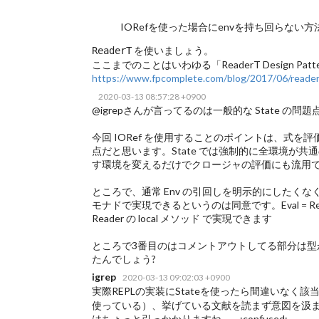
IORefを使った場合にenvを持ち回らない
を使いましょう。
ReaderT
ここまでのことはいわゆる「ReaderT Design Pa
https://www.fpcomplete.com/blog/2017/06/reader
2020-03-13 08:57:28 +0900
@igrepさんが言ってるのは一般的な State 
今回 IORef を使用することのポイントは、式
点だと思います。State では強制的に全環境が共通の
す環境を変えるだけでクロージャの評価にも流用
ところで、通常 Env の引回しを明示的にしたくな
モナドで実現できるというのは同意です。Eval = Re
Reader の local メソッド で実現できます
ところで3番目のはコメントアウトしてる部分は型
たんでしょう?
igrep
2020-03-13 09:02:03 +0900
実際REPLの実装にStateを使ったら間違いなく該当
使っている）、挙げている文献を読まず意図を汲
はちょっと引っかかりますね...。 :confused: