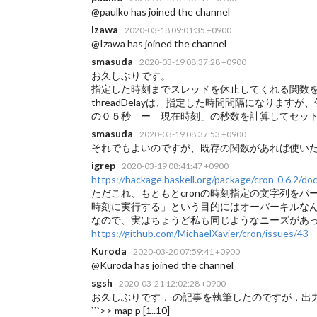
@paulko has joined the channel
Izawa
2020-03-18 09:01:35 +0900
@Izawa has joined the channel
smasuda
2020-03-19 08:37:28 +0900
お久しぶりです。
指定した時刻までスレッドを休止してくれる関数
threadDelayは、指定した時間間隔になりま
の０５秒 ー 現在時刻」の秒数を計算してセッ
smasuda
2020-03-19 08:37:53 +0900
それでもよいのですが、既存の関数があれば使い
igrep
2020-03-19 08:41:47 +0900
https://hackage.haskell.org/package/cron-0.6.2/d
ただこれ、もともとcronの時刻指定の文字列を
時刻に実行する」という目的にはオーバーキルなんですよ
なので、実はちょうど私も同じようなニーズがあった
https://github.com/MichaelXavier/cron/issues/43
Kuroda
2020-03-20 07:59:41 +0900
@Kuroda has joined the channel
sgsh
2020-03-21 12:02:28 +0900
お久しぶりです．
の記事を執筆したのですが，出
```>> map p [1..10]