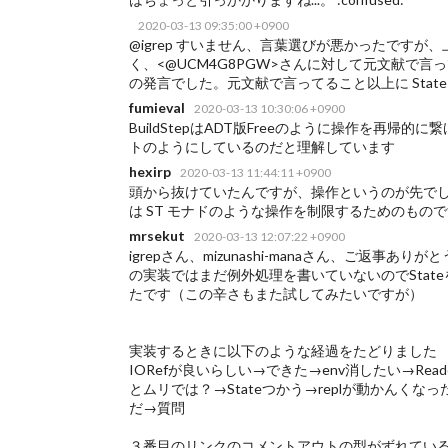
2020-03-13 09:35:00 +0900
@igrep すいません、言葉選びが悪かったです
く、<@UCM4G8PGW>さんに対して元文献で
の発言でした。元文献で言ってること以上に State
fumieval
2020-03-13 10:30:06 +0900
BuildStepはADT版Freeのように操作を再
トのようにしているのだと理解しています
hexirp
2020-03-13 11:44:11 +0900
頭から抜けていたんですが、操作というのが先でし
は ST モナドのような操作を制限するためのもの
mrsekut
2020-03-13 12:07:22 +0900
igrepさん、mizunashi-manaさん、ご返事
の実装ではまだ例外処理を書いていないのでSta
たです（この辛さもまた試してみたいですが）
実装するときに以下のような経過をたどりました
IORefが良いらしい→できた→env消したい→Rea
とムリでは？→Stateつかう→replが動かんくな
だ→質問
３番目のリンクのコメントアウトの型がずれてい