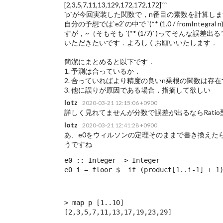
[2,3,5,7,11,13,129,172,172,172]```
`p`が今回実装した関数で，n番目の素数を計算し
自分の予想では`e2`の中で `(** (1.0 / fromI
すが，~（そもそも `(** (1/7)` )ってそん
いただきたいです．よろしくお願いいたします．
簡潔にまとめると以下です．
1. 予測は合っているか．
2. 合っていればより精度の良いn乗根の関数は存
3. 他に誤りが原因である場合，指摘して欲しい
lotz
2020-03-21 12:15:06 +0900
詳しく見れてませんが分数で誤差が出るならRatio
lotz
2020-03-21 12:41:28 +0900
あ、e0をウィルソンの定理そのままで書き換えたら
うですね
e0 :: Integer -> Integer

e0 i = floor $  if (product[1..i-1] + 1
> map p [1..10]

[2,3,5,7,11,13,17,19,23,29]