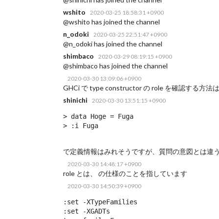
wshito
2020-03-25 18:58:31 +0900
@wshito has joined the channel
n_odoki
2020-03-25 22:51:47 +0900
@n_odoki has joined the channel
shimbaco
2020-03-29 08:19:15 +0900
@shimbaco has joined the channel
2020-03-30 13:09:06 +0900
GHCi で type constructor の role を確認する
shinichi
2020-03-30 13:51:15 +0900
> data Hoge = Fuga 

> :i Fuga 
で定義情報はみれそうですが、質問の意図とは違
2020-03-30 14:48:17 +0900
role とは、
の仕様のことを指しています
2020-03-30 14:50:39 +0900
:set -XTypeFamilies

:set -XGADTs
