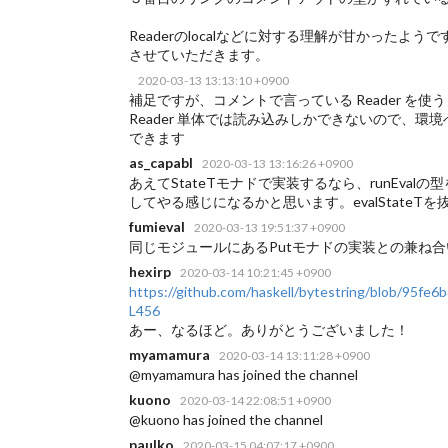
Readerのlocalなどに対する理解が甘かったよ
させていただきます。
2020-03-13 13:13:10 +0900
補足ですが、コメントで言っている Reader を使うとは
Reader 単体では読み込みしかできないので、環
できます
as_capabl
2020-03-13 13:16:26 +0900
あえてStateTモナドで実装するなら、runEvalの型を`Exp -
してやる感じになるかと思います。evalState
fumieval
2020-03-13 19:51:37 +0900
同じモジュールにあるPutモナドの実装との兼ね
hexirp
2020-03-14 10:21:45 +0900
https://github.com/haskell/bytestring/blob/95f
L456
あー、なるほど。ありがとうございました！
myamamura
2020-03-14 13:11:28 +0900
@myamamura has joined the channel
kuono
2020-03-14 22:08:51 +0900
@kuono has joined the channel
paulko
2020-03-15 04:07:17 +0900