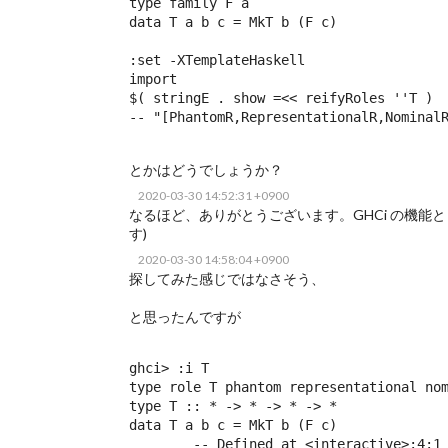
type family F a

data T a b c = MkT b (F c)

:set -XTemplateHaskell

import 
$( stringE . show =<< reifyRoles ''T )

-- "[PhantomR,RepresentationalR,Nominal
とかはどうでしょうか？
2020-03-30 14:52:31 +0900
なるほど、ありがとうございます。GHCi の機能
す)
2020-03-30 14:58:04 +0900
探してみた感じではなさそう、
と思ったんですが
ghci> :i T

type role T phantom representational nom
type T :: * -> * -> * -> *

data T a b c = MkT b (F c)

        -- Defined at <interactive>:4:1