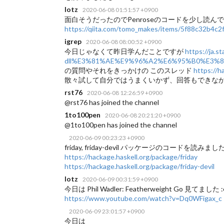
lotz
2020-06-08 01:51:57 +0900
面白そうだったのでPenroseのコードを少し読んでまし
https://qiita.com/tomo_makes/items/5f88c32b4c2
igrep
2020-06-08 08:00:52 +0900
今日じゃなくて昨日学んだことですが
https://ja
dll%E3%81%AE%E9%96%A2%E6%95%B0%E3
の質問やそれをきっかけの このスレッド
https://
散々試して自分ではうまくいかず、回答もできなかった
rst76
2020-06-08 12:26:59 +0900
@rst76 has joined the channel
1to100pen
2020-06-08 20:21:20 +0900
@1to100pen has joined the channel
2020-06-09 00:23:23 +0900
friday, friday-devil パッケージのコードを読みまし
https://hackage.haskell.org/package/friday
https://hackage.haskell.org/package/friday-devil
lotz
2020-06-09 00:31:59 +0900
今日は Phil Wadler: Featherweight Go 見てました :
https://www.youtube.com/watch?v=Dq0WFigax_c
2020-06-09 23:01:57 +0900
今日は