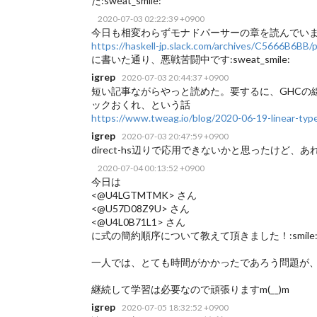
た:sweat_smile:
2020-07-03 02:22:39 +0900
今日も相変わらずモナドパーサーの章を読んでい
https://haskell-jp.slack.com/archives/C5666B6B
に書いた通り、悪戦苦闘中です:sweat_smile:
igrep
2020-07-03 20:44:37 +0900
短い記事ながらやっと読めた。要するに、GHCの
ックおくれ、という話
https://www.tweag.io/blog/2020-06-19-linear-typ
igrep
2020-07-03 20:47:59 +0900
direct-hs辺りで応用できないかと思ったけど
2020-07-04 00:13:52 +0900
今日は
<@U4LGTMTMK> さん
<@U57D08Z9U> さん
<@U4L0B71L1> さん
に式の簡約順序について教えて頂きました！:smile
一人では、とても時間がかかったであろう問題が、お
継続して学習は必要なので頑張りますm(__)m
igrep
2020-07-05 18:32:52 +0900