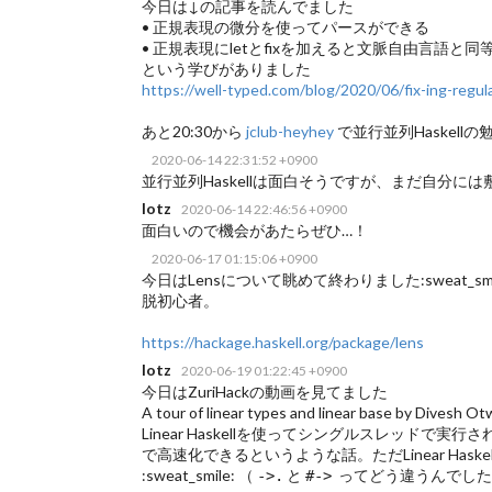
今日は↓の記事を読んでました
• 正規表現の微分を使ってパースができる
• 正規表現にletとfixを加えると文脈自由言語と
という学びがありました
https://well-typed.com/blog/2020/06/fix-ing-regul
あと20:30から
jclub-heyhey
で並行並列Haskellの勉強
2020-06-14 22:31:52 +0900
並行並列Haskellは面白そうですが、まだ自分には敷
lotz
2020-06-14 22:46:56 +0900
面白いので機会があたらぜひ…！
2020-06-17 01:15:06 +0900
今日はLensについて眺めて終わりました:sweat_smil
脱初心者。
https://hackage.haskell.org/package/lens
lotz
2020-06-19 01:22:45 +0900
今日はZuriHackの動画を見てました
A tour of linear types and linear base by Divesh Ot
Linear Haskellを使ってシングルスレッドで
で高速化できるというような話。ただLinear Ha
:sweat_smile: （
と
ってどう違うんでした
->.
#->