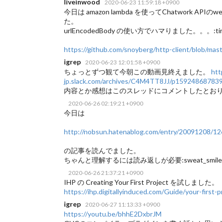
liveinwood
2020-06-23 11:59:18 +0900
今日は amazon lambda を使ってChatwork A
た。
urlEncodedBody の使い方でハマりました。。。:tired
https://github.com/snoyberg/http-client/blob/m
igrep
2020-06-23 12:01:58 +0900
ちょっとずつ観て今朝この動画見終えました。
htt
jp.slack.com/archives/C4M4TT8JJ/p15924868783
内容とか感想はこのスレッドにコメントしたとお
2020-06-26 02:19:21 +0900
今日は
http://nobsun.hatenablog.com/entry/20091208/1
の記事を読んでました。
ちゃんと理解するには読み返しが必要:sweat_smile
2020-06-26 21:37:21 +0900
IHP の Creating Your First Project を試しました。
https://ihp.digitallyinduced.com/Guide/your-first-p
igrep
2020-06-27 11:13:33 +0900
https://youtu.be/bhhE2DxbrJM