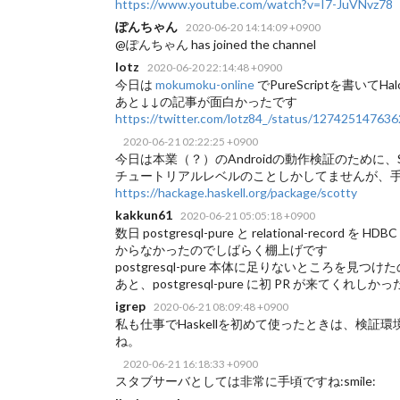
https://www.youtube.com/watch?v=I7-JuVNvz78
ぽんちゃん
2020-06-20 14:14:09 +0900
@ぽんちゃん has joined the channel
lotz
2020-06-20 22:14:48 +0900
今日は
mokumoku-online
でPureScriptを書いてH
あと↓↓の記事が面白かったです
https://twitter.com/lotz84_/status/12742514763
2020-06-21 02:22:25 +0900
今日は本業（？）のAndroidの動作検証のために、
チュートリアルレベルのことしかしてませんが、手っ取
https://hackage.haskell.org/package/scotty
kakkun61
2020-06-21 05:05:18 +0900
数日 postgresql-pure と relational-r
からなかったのでしばらく棚上げです
postgresql-pure 本体に足りないところ
あと、postgresql-pure に初 PR が来てくれしかったで
igrep
2020-06-21 08:09:48 +0900
私も仕事でHaskellを初めて使ったときは、検
ね。
2020-06-21 16:18:33 +0900
スタブサーバとしては非常に手頃ですね:smile: