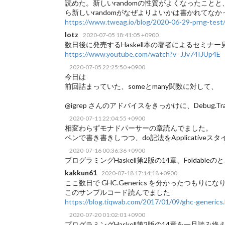
読めた。新しいrandomの性質がよくなったこ
ら新しいrandomがなぜよりよいかは書かれてなか
https://www.tweag.io/blog/2020-06-29-prng-test
lotz
2020-07-05 18:41:05 +0900
数日後に発売するHaskell本の著者によるセミナー見ま
https://www.youtube.com/watch?v=JJv74IJUp4E
2020-07-05 22:25:50 +0900
今日は
前回詰まっていた、someとmany関数に対して、
@igrep さんのアドバイスをきっかけに、Debug.Tra
2020-07-11 22:04:55 +0900
相変わらずモナドパーサーの章読んでました。
ペンで書き書きしつつ、do記法をApplicativeス
2020-07-16 00:36:36 +0900
プログラミングHaskell第2版の14章、Foldableのと
kakkun61
2020-07-18 17:14:18 +0900
ここ数日で GHC.Generics を分かったつもりにな
このサンプルコード読んでました
https://blog.tiqwab.com/2017/01/09/ghc-generics.
2020-07-20 01:02:01 +0900
プログラミングHaskell第2版の14章を一旦読み終えました