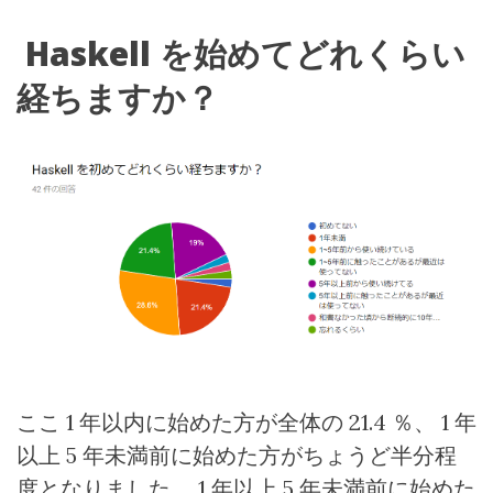
Haskell
を始めてどれくらい
経ちますか？
ここ
1
年以内に始めた方が全体の
21.4
％、
1
年
以上
5
年未満前に始めた方がちょうど半分程
度となりました。
1
年以上
5
年未満前に始めた