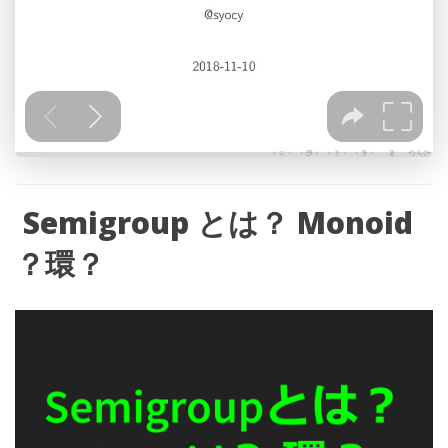
Semigroup
とは？
Monoid
？環？