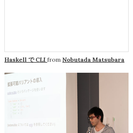
Haskell
で
CLI
from
Nobutada Matsubara