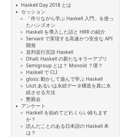
Haskell Day 2018
とは
セッション
「作りながら学ぶ
Haskell
入門」を使っ
たハンズオン
Haskell
を導入した話と
HRR
の紹介
Servant
で実現する高速かつ安全な
API
開発
並列並行言語
Haskell
Dhall: Haskell
の新たなキラーアプリ
Semigroup
とは？
Monoid
？環？
Haskell
で
CLI
gloss:
動かして遊んで学ぶ
Haskell
Liszt
あるいは永続データ構造を真に永
続させる方法
懇親会
アンケート
Haskell
を始めてどれくらい経ちます
か？
読んだことのある日本語の
Haskell
本
は？