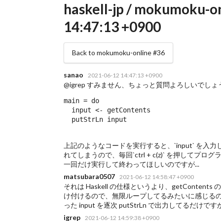
haskell-jp / mokumoku-on
14:47:13 +0900
Back to mokumoku-online #36
sanao
2021-06-12 14:47:13 +0900
@igrep すみません、ちょっと質問よろしいでしょ
main = do

  input <- getContents

  putStrLn input
上記のようなコードを実行すると、`input` 
れてしまうので、毎回`ctrl + c(z)` を押して
一回だけ実行して終わってほしいのですが...
matsubara0507
2021-06-12 14:58:47 +0900
それは Haskell の仕様というより、getContent
け付けるので、無限ループしてるみたいに感じるの
った input を逐次 putStrLn で出力してるだけで
igrep
2021-06-12 14:59:38 +0900