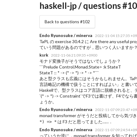
haskell-jp / questions #
Back to questions #102
Endo Ryunosuke / minerva
2022-11-04 15:27:35 +0
TaPL の exercise 30.4.2 に Are there any useful pro
ていう問題があるのですが，思いつく人いますか
ksrk
2022-11-06 21:09:35 +0900
モナド変換子がそうではないでしょうか？
```Prelude Control.Monad.State> :k StateT
StateT :: * -> (* -> *) -> * -> *```
あと型クラスも広義にはそうかもしれません。TaPL
言語略記の機構で扱うことにすればよい」と書い
Haskellで、型クラスはコア言語に脱糖されると
`(* -> *) -> Constraint`でF3では
ょうか。
Endo Ryunosuke / minerva
2022-11-07 09:23:47 +0
monad transformer がそうだと投稿してか
は F3 だと思ってました……．
*) => *
Endo Ryunosuke / minerva
2022-11-07 09:24:54 +0
っていうか逆に，monad transformer を知って